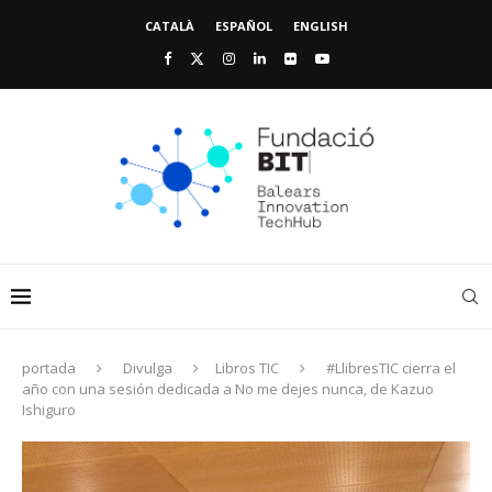
CATALÀ
ESPAÑOL
ENGLISH
portada
Divulga
Libros TIC
#LlibresTIC cierra el
año con una sesión dedicada a No me dejes nunca, de Kazuo
Ishiguro