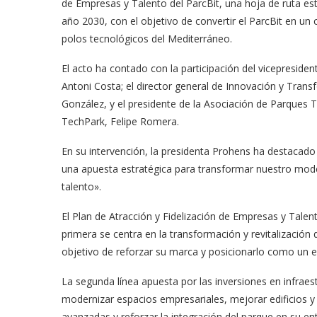
de Empresas y Talento del ParcBit, una hoja de ruta est
año 2030, con el objetivo de convertir el ParcBit en un 
polos tecnológicos del Mediterráneo.
El acto ha contado con la participación del vicepreside
Antoni Costa; el director general de Innovación y Trans
González, y el presidente de la Asociación de Parques 
TechPark, Felipe Romera.
En su intervención, la presidenta Prohens ha destacado 
una apuesta estratégica para transformar nuestro model
talento».
El Plan de Atracción y Fidelización de Empresas y Talent
primera se centra en la transformación y revitalización 
objetivo de reforzar su marca y posicionarlo como un es
La segunda línea apuesta por las inversiones en infraes
modernizar espacios empresariales, mejorar edificios y
avanzadas y reforzar la integración del parque en su ent