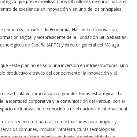
ratégica que prevé movilizar unos 68 millones de euros hasta el
centro de excelencia en innovación y en uno de los principales
nte primero y conseller de Economía, Hacienda e Innovación,
formación Digital y vicepresidente de la Fundación Bit, Sebastián
Tecnológicos de España (APTE) y director general del Málaga
que «este plan no es sólo una inversión en infraestructuras, sino
o productivo a través del conocimiento, la innovación y el
o se articula en torno a cuatro grandes líneas estratégicas. La
de la identidad corporativa y la comunicación del ParcBit, con el
pacio de innovación reconocido a nivel nacional e internacional.
tructuras y entorno natural, con actuaciones para ampliar y
 servicios comunes, impulsar infraestructuras tecnológicas
orno, con una clara orientación hacia la sostenibilidad y la