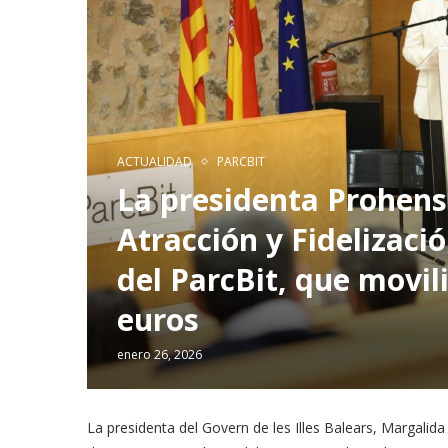
ACTUALIDAD
PARCBIT
La presidenta Prohens
Atracción y Fidelizaci
del ParcBit, que movil
euros
enero 26, 2026
La presidenta del Govern de les Illes Balears, Margalid