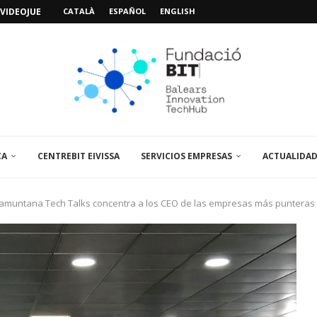
CATALÀ
ESPAÑOL
ENGLISH
IMO PACIENTE, ÚLTIMA VISITA»...
 ABRE UN PUNTO...
 LA AMPLIACIÓN Y MEJORA...
UNA JORNADA SOBRE...
A VISITA EL...
SPAIN UP...
CA
CENTREBIT EIVISSA
SERVICIOS EMPRESAS
ACTUALIDA
Tramuntana Tech Talks concentra a los CEO de las empresas más punteras