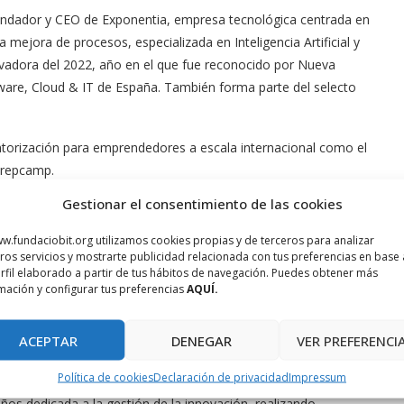
 fundador y CEO de Exponentia, empresa tecnológica centrada en
 mejora de procesos, especializada en Inteligencia Artificial y
vadora del 2022, año en el que fue reconocido por Nueva
are, Cloud & IT de España. También forma parte del selecto
torización para emprendedores a escala internacional como el
Trepcamp.
Gestionar el consentimiento de las cookies
Inngroup, compartirá su charla «Emprendimiento en serie, como
nologías de industria 4.0”. Folguera es también CEO de
w.fundaciobit.org utilizamos cookies propias y de terceros para analizar
asesor acreditado por ACCIÓN de la Generalitat de Cataluña en
ros servicios y mostrarte publicidad relacionada con tus preferencias en base 
rfil elaborado a partir de tus hábitos de navegación. Puedes obtener más
ación, y diseño de productos. En el año 2018 fue reconocido como
mación y configurar tus preferencias
AQUÍ.
a Ingroup, de la cual es el jefe ejecutivo, obtuvo el premio
ACEPTAR
DENEGAR
VER PREFERENCI
ticipa en la octava edición de Tramuntanta Tech Talks, el 30 de
Política de cookies
Declaración de privacidad
Impressum
n a la Era Digital» y fundadora y directora de Collabwith, Jara
ños dedicada a la gestión de la innovación, realizando