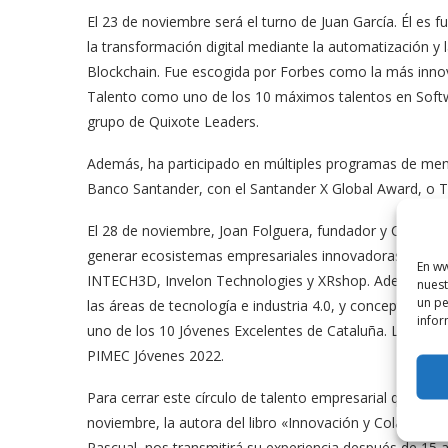
El 23 de noviembre será el turno de Juan García. Él es
la transformación digital mediante la automatización y la
Blockchain. Fue escogida por Forbes como la más inno
Talento como uno de los 10 máximos talentos en Softw
grupo de Quixote Leaders.
Además, ha participado en múltiples programas de men
Banco Santander, con el Santander X Global Award, o 
El 28 de noviembre, Joan Folguera, fundador y CEO de 
generar ecosistemas empresariales innovadoras con tec
En ww
INTECH3D, Invelon Technologies y XRshop. Además, es 
nuest
un pe
las áreas de tecnología e industria 4.0, y conceptualiz
infor
uno de los 10 Jóvenes Excelentes de Cataluña. La empres
PIMEC Jóvenes 2022.
Para cerrar este círculo de talento empresarial que par
noviembre, la autora del libro «Innovación y Colaboració
Pascual, nos transmitirá su experiencia después de 15 a