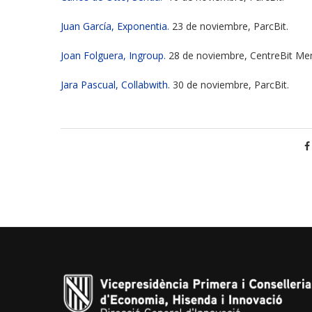
Juan García, Exponentia.
23 de noviembre, ParcBit.
Joan Folguera, Ingroup.
28 de noviembre, CentreBit Me
Jara Pascual, Collabwith.
30 de noviembre, ParcBit.