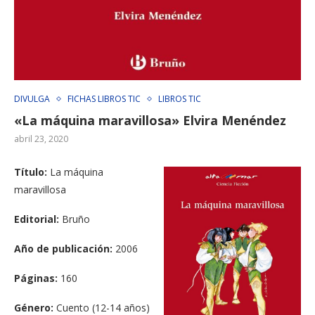
DIVULGA
FICHAS LIBROS TIC
LIBROS TIC
«La máquina maravillosa» Elvira Menéndez
abril 23, 2020
Título:
​
La máquina
maravillosa
Editorial:
​
Bruño
Año de publicación:
2006
Páginas:
​
160
Género:
Cuento (12-14 años)