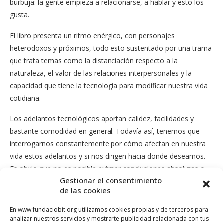
burbuja: la gente empieza a relacionarse, a hablar y esto los
gusta.
El libro presenta un ritmo enérgico, con personajes
heterodoxos y próximos, todo esto sustentado por una trama
que trata temas como la distanciación respecto a la
naturaleza, el valor de las relaciones interpersonales y la
capacidad que tiene la tecnología para modificar nuestra vida
cotidiana.
Los adelantos tecnológicos aportan calidez, facilidades y
bastante comodidad en general. Todavía así, tenemos que
interrogarnos constantemente por cómo afectan en nuestra
vida estos adelantos y si nos dirigen hacia donde deseamos.
Es obvio que no es posible extraer conclusiones absolutas o
Gestionar el consentimiento
generalizaciones apresuradas sobre la influencia que tiene el
de las cookies
modelo tecnológico actual. La diversidad es enorme. Sin
embargo, también es verdad que la literatura en general ha
En www.fundaciobit.org utilizamos cookies propias y de terceros para
analizar nuestros servicios y mostrarte publicidad relacionada con tus
tendido a tratar el tema en clave distópica. Yendo al por