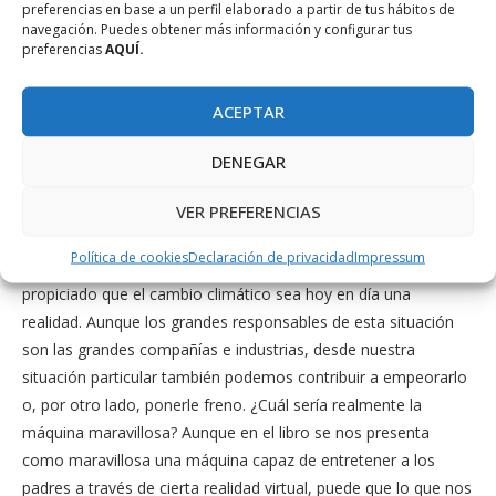
preferencias en base a un perfil elaborado a partir de tus hábitos de
menor, la inhabitabilidad del mundo, tal como lo conocemos
navegación. Puedes obtener más información y configurar tus
ahora mismo, es una constante muy tratada en ciencia ficción,
preferencias
AQUÍ.
también en este libro. Igual que la distanciación o cierta
alienación respecto al mundo que nos rodea. De hecho,
ACEPTAR
ambas cosas van de la mano. Si los dispositivos que
producimos en las industrias tecnológicas modifican nuestras
DENEGAR
relaciones con la naturaleza, reduciendo sustancialmente el
VER PREFERENCIAS
tiempo que le dedicamos, nuestro sentimiento de inclinación
hacia ella también se ve reducido. Este entramado de efectos
Política de cookies
Declaración de privacidad
Impressum
y consecuencias desemboca en una cierta apatía la cual ha
propiciado que el cambio climático sea hoy en día una
realidad. Aunque los grandes responsables de esta situación
son las grandes compañías e industrias, desde nuestra
situación particular también podemos contribuir a empeorarlo
o, por otro lado, ponerle freno. ¿Cuál sería realmente la
máquina maravillosa? Aunque en el libro se nos presenta
como maravillosa una máquina capaz de entretener a los
padres a través de cierta realidad virtual, puede que lo que nos