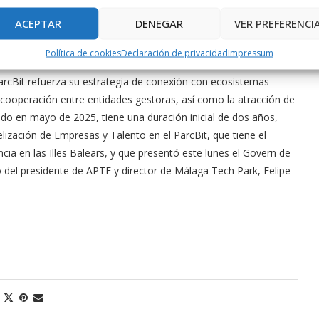
uras y gestión, se examinaron las prácticas operativas y los
ACEPTAR
DENEGAR
VER PREFERENCI
la explotación de los servicios, mejorar la eficiencia del
de las instalaciones de los parques.
Política de cookies
Declaración de privacidad
Impressum
arcBit refuerza su estrategia de conexión con ecosistemas
a cooperación entre entidades gestoras, así como la atracción de
do en mayo de 2025, tiene una duración inicial de dos años,
elización de Empresas y Talento en el ParcBit, que tiene el
cia en las Illes Balears, y que presentó este lunes el Govern de
o del presidente de APTE y director de Málaga Tech Park, Felipe