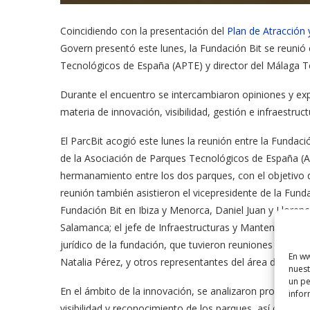
Coincidiendo con la presentación del
Plan de Atracción 
Govern presentó este lunes, la Fundación Bit se reunió
Tecnológicos de España (APTE) y director del Málaga 
Durante el encuentro se intercambiaron opiniones y exp
materia de innovación, visibilidad, gestión e infraestr
El ParcBit acogió este lunes la reunión entre la Fundac
de la Asociación de Parques Tecnológicos de España (A
hermanamiento entre los dos parques, con el objetivo d
reunión también asistieron el vicepresidente de la Funda
Fundación Bit en Ibiza y Menorca, Daniel Juan y Lloren
Salamanca; el jefe de Infraestructuras y Mantenimien
jurídico de la fundación, que tuvieron reuniones con l
En ww
Natalia Pérez, y otros representantes del área de infrae
nuest
un pe
En el ámbito de la innovación, se analizaron procesos 
infor
visibilidad y reconocimiento de los parques, así como 