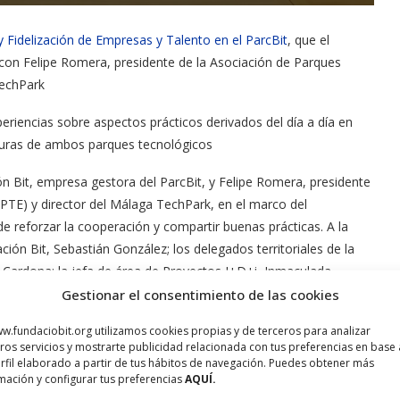
y Fidelización de Empresas y Talento en el ParcBit
, que el
 con Felipe Romera, presidente de la Asociación de Parques
TechPark
eriencias sobre aspectos prácticos derivados del día a día en
ucturas de ambos parques tecnológicos
ión Bit, empresa gestora del ParcBit, y Felipe Romera, presidente
PTE) y director del Málaga TechPark, en el marco del
e reforzar la cooperación y compartir buenas prácticas. A la
ción Bit, Sebastián González; los delegados territoriales de la
ç Cardona; la jefa de área de Proyectos I+D+i, Inmaculada
to, Miquel Guasp, y Marina Anguera, miembro del departamento
Gestionar el consentimiento de las cookies
a directora de Innovación y Comunicación del Málaga TechPark,
w.fundaciobit.org utilizamos cookies propias y de terceros para analizar
structuras y contratación del parque andaluz.
ros servicios y mostrarte publicidad relacionada con tus preferencias en base 
rfil elaborado a partir de tus hábitos de navegación. Puedes obtener más
de transferencia de conocimiento, mecanismos para potenciar la
mación y configurar tus preferencias
AQUÍ.
metodologías para fomentar la colaboración empresarial y la