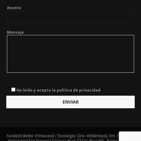
Asunto
Mensaje
He leido y acepto la política de privacidad
Fundació Balear d'Innovació i Tecnologia. Ctra. Valldemossa, Km. 7,4. Centre
Empresarial Son Espanyol C/ Laura Bassi 07121 (Parc Bit) - Palma - Tel. 971