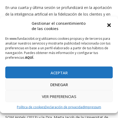
En una cuarta y última sesión se profundizará en la aportación
de la inteligencia artificial en la fidelización de los clientes y en
la reputación social de la oferta turística a partir del big data o
Gestionar el consentimiento
análisis de datos, así como todas las posibilidades que ofrece
de las cookies
a la hora de planificar las estrategias de marketing. Formarán
En www.fundaciobit.org utilizamos cookies propias y de terceros para
parte de este panel Thorsten Teichert, catedrático de
analizar nuestros servicios y mostrarte publicidad relacionada con tus
marketing e innovación en la University of Hamburg; Fiona
preferencias en base a un perfil elaborado a partir de tus hábitos de
navegación. Puedes obtener más información y configurar tus
Gillen, Marketing VP en ReviewPro y Mar Muñoz, Tourism Big
preferencias
AQUÍ.
Data Strategist en IT Travel Services.
El Seminario INTO finalizará con una mesa redonda de
ACEPTAR
conclusiones finales y tendencias futuras que moderará Juan
DENEGAR
Mulet, miembro del comité científico del INTO y doctor
Ingeniero de Telecomunicación y Máster en Gerencia de
VER PREFERENCIAS
empresas (MBA). Forman también parte de este comité el Dr.
Diego Ramón Medina Universidad de las Palmas de Gran
Política de cookies
Declaración de privacidad
Impressum
Canaria (ULPGC), el Dr. Joan Enric Capellà, socio fundador de
SOM Hotels (2013) y la Dra. Marta Jacob de la Universitat de