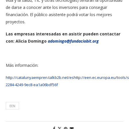
vida y la salud, TIC y otras tecnologías) tendrán la oportunidad
de darse a conocer ante los inversores para conseguir
financiación. El público asistente podrá votar los mejores
proyectos.
Las empresas interesadas en asistir pueden contactar
con: Alicia Domingo
adomingo@fundaciobit.org
Más información:
http://catalunyaempren.talkb2b.net/es
http://een.ec.europa.eu/tools/
2284-4249-9ec8-ea1a06bdf56f
EEN