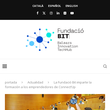
CATALÀ
ESPAÑOL
ENGLISH
portada
Actualidad
La Fundació Bit imparte la
formación a los emprendedores de Connect’Up