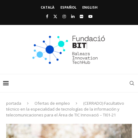
CATALÀ
ESPAÑOL
ENGLISH
portada
Ofertas de empleo
(CERRADO) Facultativo
técnico en la especialidad de tecnologías de la información y
telecomunicaciones para el Área de TIC Innovació – TI01-21