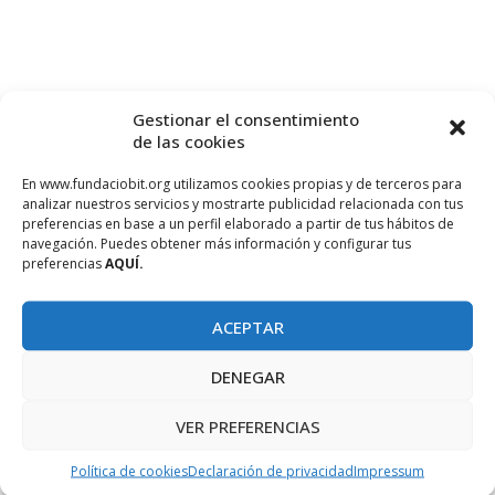
Gestionar el consentimiento
de las cookies
En www.fundaciobit.org utilizamos cookies propias y de terceros para
analizar nuestros servicios y mostrarte publicidad relacionada con tus
preferencias en base a un perfil elaborado a partir de tus hábitos de
navegación. Puedes obtener más información y configurar tus
PROJECTE COFINANÇAT PEL FONS SOCIAL EUROPEU
preferencias
AQUÍ.
ACEPTAR
DENEGAR
VER PREFERENCIAS
Política de cookies
Declaración de privacidad
Impressum