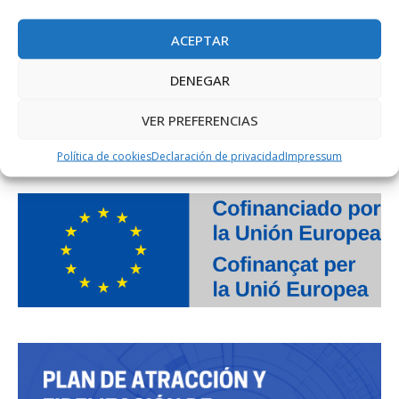
ACEPTAR
DENEGAR
VER PREFERENCIAS
PROJECTE COFINANÇAT PEL FONS SOCIAL EUROPEU
Política de cookies
Declaración de privacidad
Impressum