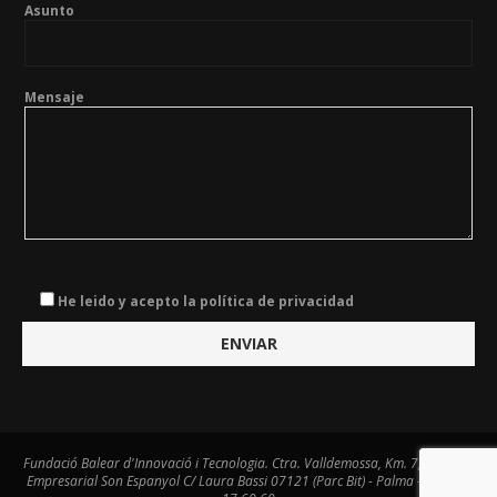
Asunto
Mensaje
He leido y acepto la política de privacidad
Fundació Balear d'Innovació i Tecnologia. Ctra. Valldemossa, Km. 7,4. Centre
Empresarial Son Espanyol C/ Laura Bassi 07121 (Parc Bit) - Palma - Tel. 971