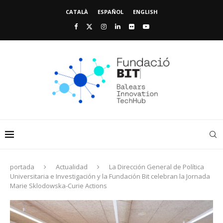
CATALÀ
ESPAÑOL
ENGLISH
portada
Actualidad
La Dirección General de Política
Universitaria e Investigación y la Fundación Bit celebran la Jornada
Marie Sklodowska-Curie Actions