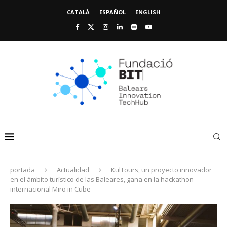
CATALÀ
ESPAÑOL
ENGLISH
portada
Actualidad
KulTours, un proyecto innovador
en el ámbito turístico de las Baleares, gana en la hackathon
internacional Miro in Cube