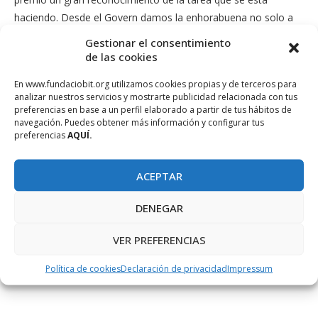
haciendo. Desde el Govern damos la enhorabuena no solo a
los ganadores KulTours, sino también a todos los
Gestionar el consentimiento
participantes que han llegado a esta fase final representando a
de las cookies
las Islas. Kultours es un proyecto que tiene muchas
En www.fundaciobit.org utilizamos cookies propias y de terceros para
posibilidades de éxito, puede tener demanda, pone en valor la
analizar nuestros servicios y mostrarte publicidad relacionada con tus
cultura y el patrimonio de las Illes Balears y fomenta el
preferencias en base a un perfil elaborado a partir de tus hábitos de
navegación. Puedes obtener más información y configurar tus
turismo que quiere promocionar el Govern de las Illes Balears”.
preferencias
AQUÍ.
ACEPTAR
MIRO IN CUBE
DENEGAR
VER PREFERENCIAS
Política de cookies
Declaración de privacidad
Impressum