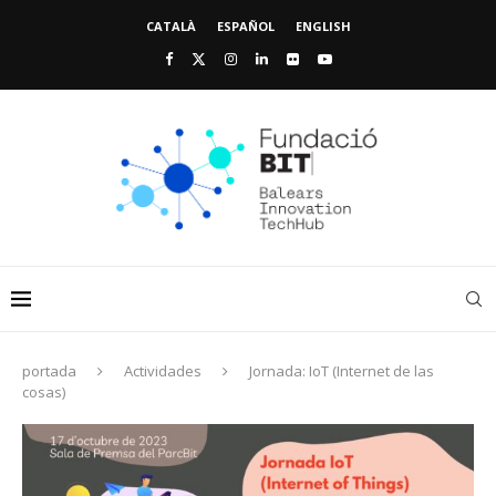
CATALÀ
ESPAÑOL
ENGLISH
portada
Actividades
Jornada: IoT (Internet de las
cosas)