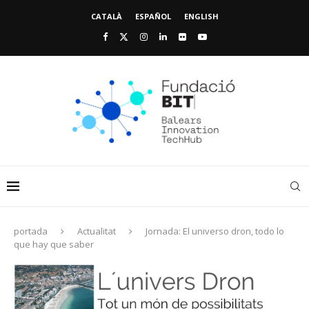
CATALÀ
ESPAÑOL
ENGLISH
portada
Actualitat
Jornada: El universo dron, todo lo
que hay que saber