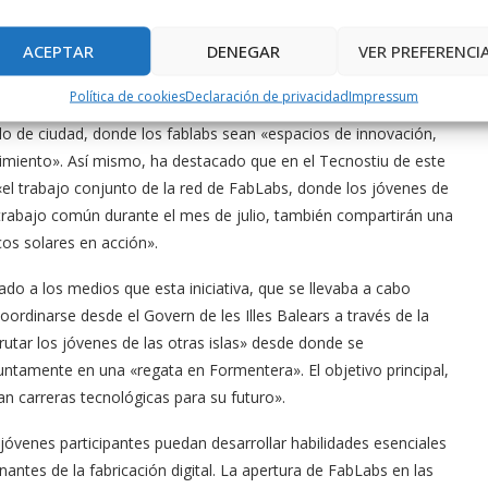
trado un gran interés por el trabajo que realicen los equipos,
ofundizar en los conocimientos que adquirirán durante esta
ACEPTAR
DENEGAR
VER PREFERENCI
Política de cookies
Declaración de privacidad
Impressum
ro al cual ha participado como regidor Rubén Sousa que ha
lo de ciudad, donde los fablabs sean «espacios de innovación,
cimiento». Así mismo, ha destacado que en el Tecnostiu de este
 «el trabajo conjunto de la red de FabLabs, donde los jóvenes de
trabajo común durante el mes de julio, también compartirán una
cos solares en acción».
cado a los medios que esta iniciativa, que se llevaba a cabo
ordinarse desde el Govern de les Illes Balears a través de la
utar los jóvenes de las otras islas» desde donde se
ntamente en una «regata en Formentera». El objetivo principal,
n carreras tecnológicas para su futuro».
óvenes participantes puedan desarrollar habilidades esenciales
onantes de la fabricación digital. La apertura de FabLabs en las