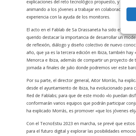
explicaciones del reto tecnológico propuesto, y han mos
animando a los jóvenes a trabajar en colaboración y pr
experiencia con la ayuda de los monitores.
El acto en el Fablab de Sa Drassaneta ha sido el prime
querido destacar la importancia de desarrollar un mode
de reflexión, diálogo y diseño colectivo de nuevo cono
año, que ya es la tercera edición en Ibiza, también hay
Menorca e Ibiza, además de compartir un proyecto de 
jornada a finales de julio donde podremos ver este bar
Por su parte, el director general, Aitor Morràs, ha expli
desde el ayuntamiento de Ibiza, ha evolucionado para co
Red de Fablabs; para que de este modo «lo puedan disfr
conformarán varios equipos que podrán participar conju
ha explicado Morrás, es promover «que los jóvenes elija
Con el TecnoEstiu 2023 en marcha, se prevé que estos j
para el futuro digital y explorar las posibilidades emoci