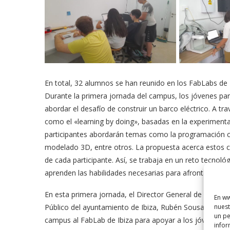
En total, 32 alumnos se han reunido en los FabLabs de 
Durante la primera jornada del campus, los jóvenes pa
abordar el desafío de construir un barco eléctrico. A tr
como el «learning by doing», basadas en la experimentac
participantes abordarán temas como la programación con 
modelado 3D, entre otros. La propuesta acerca estos con
de cada participante. Así, se trabaja en un reto tecnol
aprenden las habilidades necesarias para afrontarlo.
En esta primera jornada, el Director General de Innovaci
En ww
nuest
Público del ayuntamiento de Ibiza, Rubén Sousa, y el re
un pe
campus al FabLab de Ibiza para apoyar a los jóvenes en 
infor