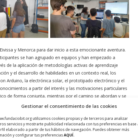
Eivissa y Menorca para dar inicio a esta emocionante aventura.
rticipantes se han agrupado en equipos y han empezado a
avés de la aplicación de metodologías activas de aprendizaje
ión y el desarrollo de habilidades en un contexto real, los
Arduino, la electrónica solar, el prototipado electrónico y el
ocimientos a partir del interés y las motivaciones particulares
ógico de forma conjunta, mientras por el camino se abordan y se
Gestionar el consentimiento de las cookies
ón, Aitor Morrás; el regidor de Ciudad Inteligente y Transporte
w.fundaciobit.org utilizamos cookies propias y de terceros para analizar
ros servicios y mostrarte publicidad relacionada con tus preferencias en base 
sponsable científico de la UIB, Bartomeu Alorda, han visitado el
rfil elaborado a partir de tus hábitos de navegación. Puedes obtener más
esta aventura tecnológica. Así, han podido recibir las
mación y configurar tus preferencias
AQUÍ.