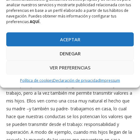
analizar nuestros servicios y mostrarte publicidad relacionada con tus
– ¿Qué tecnología y aplicaciones utiliza para trabajar en
preferencias en base a un perfil elaborado a partir de tus hábitos de
red?
navegación. Puedes obtener más información y configurar tus
preferencias
AQUÍ.
En cuanto a tecnología los smartphones, iPad y el portátil te
permiten trabajar en cualquier lugar. Como aplicaciones
ACEPTAR
utilizamos el correo electrónico y el poder compartir archivos
en la nube, sobre todo Google Docs y Dropbox. Y como he
DENEGAR
dicho antes, el calendario de Outlook.
VER PREFERENCIAS
– ¿Qué tipo de beneficios le aporta el teletrabajo?
Política de cookies
Declaración de privacidad
Impressum
Como principal beneficio compaginar la vida familiar y el
trabajo, pero a la vez también me permite transmitir valores a
mis hijos. Ellos ven como una cosa muy natural el hecho que
su madre –y también su padre- trabajamos en casa, lo cual
hace que nuestras conductas se los potencian los valores que
se pueden transmitir desde el trabajo: responsabilidad y
superación. A modo de ejemplo, cuando mis hijos llegan de la
escuela, la mayoría de las veces me encuentran en casa,