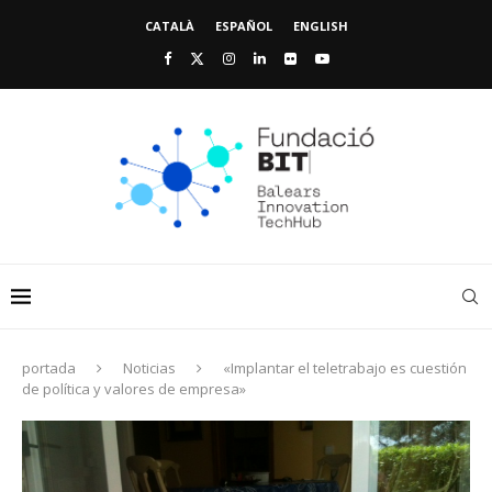
CATALÀ
ESPAÑOL
ENGLISH
portada
Noticias
«Implantar el teletrabajo es cuestión
de política y valores de empresa»