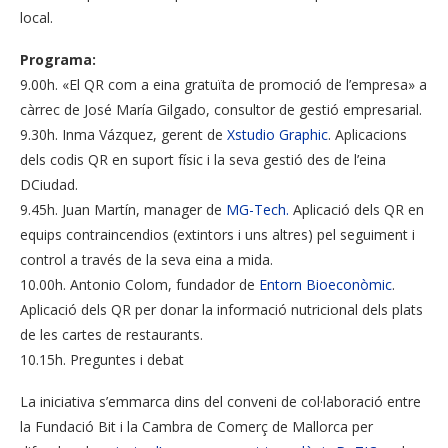
local.
Programa:
9.00h. «El QR com a eina gratuïta de promoció de l’empresa» a
càrrec de José María Gilgado, consultor de gestió empresarial.
9.30h. Inma Vázquez, gerent de
Xstudio Graphic
. Aplicacions
dels codis QR en suport físic i la seva gestió des de l’eina
DCiudad.
9.45h. Juan Martín, manager de
MG-Tech.
Aplicació dels QR en
equips contraincendios (extintors i uns altres) pel seguiment i
control a través de la seva eina a mida.
10.00h. Antonio Colom, fundador de
Entorn Bioeconòmic
.
Aplicació dels QR per donar la informació nutricional dels plats
de les cartes de restaurants.
10.15h. Preguntes i debat
La iniciativa s’emmarca dins del conveni de col·laboració entre
la Fundació Bit i la Cambra de Comerç de Mallorca per