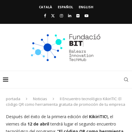
CATALÀ
ESPAÑOL
ENGLISH
portada
Noticias
II Encuentro tecnológico KikiriTIC: El
código QR como herramienta gratuita de promoción de tu empresa
Después del éxito de la primera edición del
KikiriTIC!,
el
viernes día
12 de abril
tendrá lugar el segundo encuentro
tecnológico del programa:
“El código QR como herrmienta