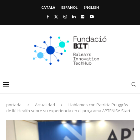
CATALÀ
ESPAÑOL
ENGLISH
portada
Actualidad
Hablamos con Patrícia Puiggròs
de IKI Health sobre su experiencia en el programa APTENISA Start