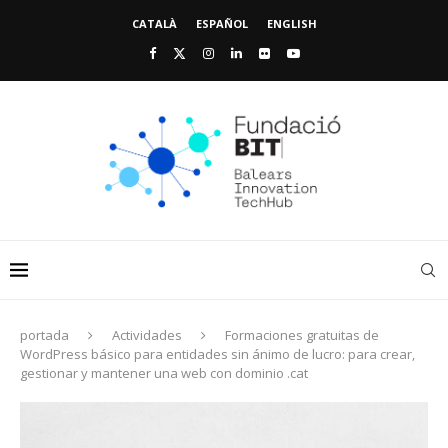
CATALÀ
ESPAÑOL
ENGLISH
portada
Actividades
Formaciones gratuitas de
WordPress básico para entidades sin ánimo de lucro: para crear,
gestionar y mantener una web con dominio .cat