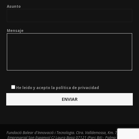
Asunto
Mensaje
He leido y acepto la política de privacidad
Fundació Balear d'Innovació i Tecnologia. Ctra. Valldemossa, Km. 7,4. Centre
Empresarial Son Espanyol C/ Laura Bassi 07121 (Parc Bit) - Palma - Tel. 971