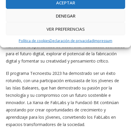
ACEPTAR
impresión 3D, electrónica y comunicaciones, sino que también
los ha orientado y concienciado sobre el uso eficiente de la
DENEGAR
energía, ya que estas embarcaciones han sido diseñadas para
funcionar exclusivamente con energía solar.
VER PREFERENCIAS
Asimismo, con el Tecnoestiu 2023, los jóvenes participantes
Política de cookies
Declaración de privacidad
Impressum
han tenido la oportunidad de desarrollar habilidades esenciales
para el futuro digital, explorar el potencial de la fabricación
digital y fomentar su creatividad y pensamiento crítico.
El programa Tecnoestiu 2023 ha demostrado ser un éxito
rotundo, con una participación entusiasta de los jóvenes de
las Islas Baleares, que han demostrado su pasión por la
tecnología y su compromiso con un futuro sostenible e
innovador. La Xarxa de FabLabs y la Fundació Bit continúan
apostando por crear oportunidades de crecimiento y
aprendizaje para los jóvenes, convirtiendo los FabLabs en
espacios transformadores de la sociedad.