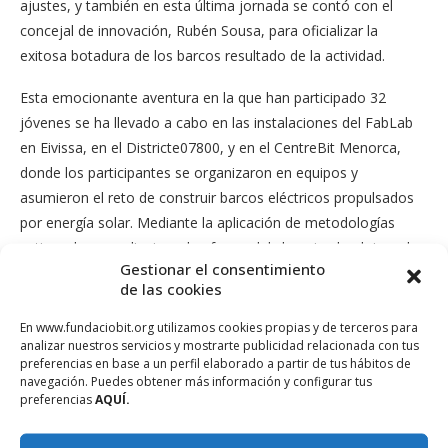
ajustes, y también en esta última jornada se contó con el
concejal de innovación, Rubén Sousa, para oficializar la
exitosa botadura de los barcos resultado de la actividad.
Esta emocionante aventura en la que han participado 32
jóvenes se ha llevado a cabo en las instalaciones del FabLab
en Eivissa, en el Districte07800, y en el CentreBit Menorca,
donde los participantes se organizaron en equipos y
asumieron el reto de construir barcos eléctricos propulsados
por energía solar. Mediante la aplicación de metodologías
activas de aprendizaje y el enfoque del «learning by doing», los
Gestionar el consentimiento
jóvenes pudieron abordar temas como la programación con
de las cookies
Arduino, la electrónica solar, el prototipado electrónico y el
modelado 3D, entre otros, fomentando el aprendizaje basado
En www.fundaciobit.org utilizamos cookies propias y de terceros para
analizar nuestros servicios y mostrarte publicidad relacionada con tus
en la experimentación y el desarrollo de las habilidades
preferencias en base a un perfil elaborado a partir de tus hábitos de
necesarias para enfrentar este desafío tecnológico.
navegación. Puedes obtener más información y configurar tus
preferencias
AQUÍ.
El barco solar construido por los jóvenes participantes no solo
les ha permitido adquirir conocimientos y habilidades en