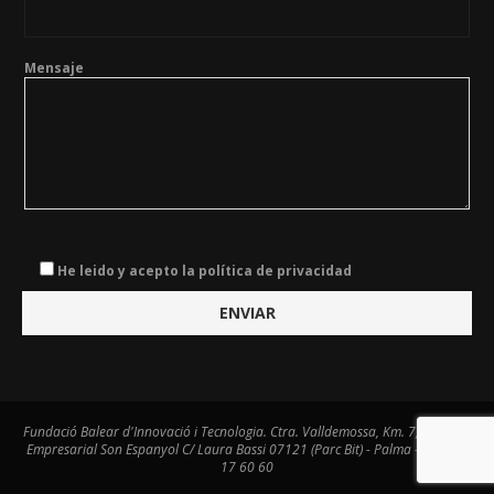
Mensaje
He leido y acepto la política de privacidad
Fundació Balear d'Innovació i Tecnologia. Ctra. Valldemossa, Km. 7,4. Centre
Empresarial Son Espanyol C/ Laura Bassi 07121 (Parc Bit) - Palma - Tel. 971
17 60 60