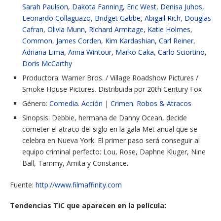
Sarah Paulson
,
Dakota Fanning
,
Eric West
,
Denisa Juhos
,
Leonardo Collaguazo
,
Bridget Gabbe
,
Abigail Rich
,
Douglas
Cafran
,
Olivia Munn
,
Richard Armitage
,
Katie Holmes
,
Common
,
James Corden
,
Kim Kardashian
,
Carl Reiner
,
Adriana Lima
,
Anna Wintour
,
Marko Caka
,
Carlo Sciortino
,
Doris McCarthy
Productora:
Warner Bros. / Village Roadshow Pictures /
Smoke House Pictures. Distribuida por 20th Century Fox
Género:
Comedia
.
Acción
|
Crimen
.
Robos & Atracos
Sinopsis: Debbie, hermana de Danny Ocean, decide
cometer el atraco del siglo en la gala Met anual que se
celebra en Nueva York. El primer paso será conseguir al
equipo criminal perfecto: Lou, Rose, Daphne Kluger, Nine
Ball, Tammy, Amita y Constance.
Fuente:
http://www.filmaffinity.com
Tendencias TIC que aparecen en la película: