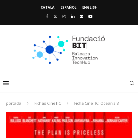
CATALÀ
ESPAÑOL
ENGLISH
portada
Fichas CineTIC
Ficha CineTIC: Ocean’s 8