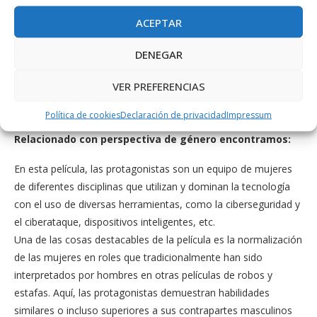
mismos computadores. Nadie a cargo de seguridad debe
determinar quién y cuándo puede tomar acciones apropiadas
ACEPTAR
sobre un ítem en específico. Cuando se trata de la seguridad
DENEGAR
de una compañía, lo que es apropiado varía de organización
en organización. Independientemente, cualquier compañía con
VER PREFERENCIAS
una red debe tener una política de seguridad que se dirija a la
conveniencia y la coordinación.
Política de cookies
Declaración de privacidad
Impressum
Relacionado con perspectiva de género encontramos:
En esta película, las protagonistas son un equipo de mujeres
de diferentes disciplinas que utilizan y dominan la tecnología
con el uso de diversas herramientas, como la ciberseguridad y
el ciberataque, dispositivos inteligentes, etc.
Una de las cosas destacables de la película es la normalización
de las mujeres en roles que tradicionalmente han sido
interpretados por hombres en otras películas de robos y
estafas. Aquí, las protagonistas demuestran habilidades
similares o incluso superiores a sus contrapartes masculinos