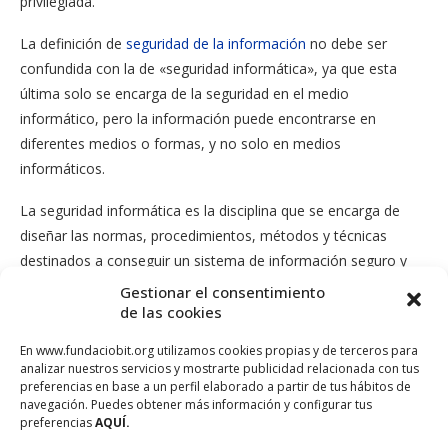
privilegiada.
La definición de
seguridad de la información
no debe ser
confundida con la de «seguridad informática», ya que esta
última solo se encarga de la seguridad en el medio
informático, pero la información puede encontrarse en
diferentes medios o formas, y no solo en medios
informáticos.
La seguridad informática es la disciplina que se encarga de
diseñar las normas, procedimientos, métodos y técnicas
destinados a conseguir un sistema de información seguro y
confiable.
Gestionar el consentimiento
de las cookies
Puesto simple, la seguridad en un ambiente de red es la
En www.fundaciobit.org utilizamos cookies propias y de terceros para
habilidad de identificar y eliminar vulnerabilidades. Una
analizar nuestros servicios y mostrarte publicidad relacionada con tus
definición general de seguridad debe también poner atención a
preferencias en base a un perfil elaborado a partir de tus hábitos de
la necesidad de salvaguardar la ventaja organizacional,
navegación. Puedes obtener más información y configurar tus
preferencias
AQUÍ.
incluyendo información y equipos físicos, tales como los