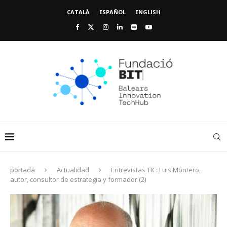
CATALÀ
ESPAÑOL
ENGLISH
portada
Actualidad
Entrevistas TIC: Luis Montero,
autor, consultor de estrategia y formador (2)