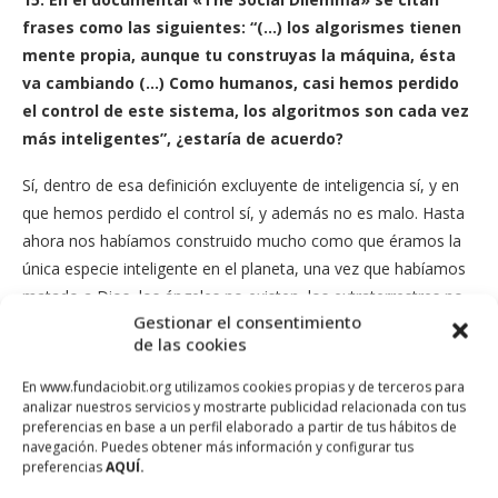
frases como las siguientes: “(…) los algorismes tienen
mente propia, aunque tu construyas la máquina, ésta
va cambiando (…) Como humanos, casi hemos perdido
el control de este sistema, los algoritmos son cada vez
más inteligentes”, ¿estaría de acuerdo?
Sí, dentro de esa definición excluyente de inteligencia sí, y en
que hemos perdido el control sí, y además no es malo. Hasta
ahora nos habíamos construido mucho como que éramos la
única especie inteligente en el planeta, una vez que habíamos
matado a Dios, los ángeles no existen, los extraterrestres no
Gestionar el consentimiento
lo sabemos, la única especie inteligente que queda somos
de las cookies
nosotros. Sobre esa hegemonía de la inteligencia
construíamos un estatus político antológico superior, como
En www.fundaciobit.org utilizamos cookies propias y de terceros para
somos inteligentes podemos disponer de la realidad y hacer lo
analizar nuestros servicios y mostrarte publicidad relacionada con tus
preferencias en base a un perfil elaborado a partir de tus hábitos de
que queramos. El hecho de que de pronto haya un cacharrito
navegación. Puedes obtener más información y configurar tus
que tiene una red neuronal dentro en la que tiene un eso que
preferencias
AQUÍ.
llaman
machine learning
que no es más que un algoritmo