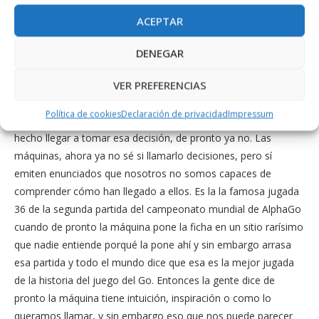
evolucionando sobre sí mismo en base a resultados con
ACEPTAR
aplicaciones super banales, pero que es un cacharrito que va
tomando sus propias decisiones y que llega un momento que
DENEGAR
genera un output en el que ya no sabemos comprender
VER PREFERENCIAS
porque no somos capaces de seguir los pasos. La inteligencia
es una cosa que hasta ahora éramos capaces de explicar
Política de cookies
Declaración de privacidad
Impressum
porque éramos capaces de expresar los pasos que nos habían
hecho llegar a tomar esa decisión, de pronto ya no. Las
máquinas, ahora ya no sé si llamarlo decisiones, pero sí
emiten enunciados que nosotros no somos capaces de
comprender cómo han llegado a ellos. Es la la famosa jugada
36 de la segunda partida del campeonato mundial de AlphaGo
cuando de pronto la máquina pone la ficha en un sitio rarísimo
que nadie entiende porqué la pone ahí y sin embargo arrasa
esa partida y todo el mundo dice que esa es la mejor jugada
de la historia del juego del Go. Entonces la gente dice de
pronto la máquina tiene intuición, inspiración o como lo
queramos llamar, y sin embargo eso que nos puede parecer