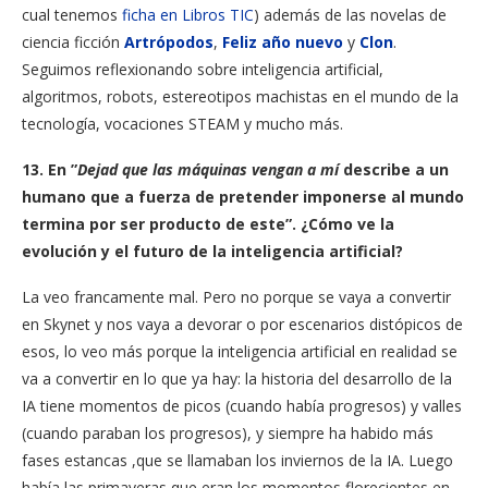
cual tenemos
ficha en Libros TIC
) además de las novelas de
ciencia ficción
Artrópodos
,
Feliz año nuevo
y
Clon
.
Seguimos reflexionando sobre inteligencia artificial,
algoritmos, robots, estereotipos machistas en el mundo de la
tecnología, vocaciones STEAM y mucho más.
13. En ”
Dejad que las máquinas vengan a mí
describe a un
humano que a fuerza de pretender imponerse al mundo
termina por ser producto de este”. ¿Cómo ve la
evolución y el futuro de la inteligencia artificial?
La veo francamente mal. Pero no porque se vaya a convertir
en Skynet y nos vaya a devorar o por escenarios distópicos de
esos, lo veo más porque la inteligencia artificial en realidad se
va a convertir en lo que ya hay: la historia del desarrollo de la
IA tiene momentos de picos (cuando había progresos) y valles
(cuando paraban los progresos), y siempre ha habido más
fases estancas ,que se llamaban los inviernos de la IA. Luego
había las primaveras que eran los momentos florecientes en