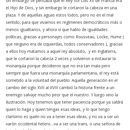
sin embargo se pensaba que el Rey Sol Luis XV de Francia era
el Hijo de Dios, y sin embargo le cortaron la cabeza en una
plaza. Y de aquellas aguas estos lodos, pero no en el mal
sentido, para que vivamos en regímenes democráticos más o
menos igualitarios, y ahora sí que hablo de igualdades
políticas, gracias a personajes como Rousseau, Locke, Hume (
que ninguno era de izquierdas, todos conservadores ), gracias
a ellos hoy matamos a aquel rey absoluto, y en Inglaterra,
que le cortaron la cabeza 2 veces y volvieron a instaurar la
monarquía porque decidieron que no era tan mala pero
siempre que fuera una monarquía parlamentaria, el rey está
sometido a la voluntad del pueblo. Aquella generación en el
cambio del siglo XVII al XVIII cambió la historia frente a un
enemigo salvaje mucho peor que el nuestro. Y luego vino la
Ilustración. Hoy tenemos que tener paciencia porque ya saldrá
quien lo haga y quien tengas esas ideas, y lo que tengo
clarísimo es quién no va a tener esas ideas, y no va a ser un
varón occidental hetero…va a ser una trans, o una señora de