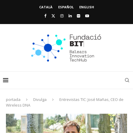
CATALÀ
ESPAÑOL
ENGLISH
portada
Divulga
Entrevistas TIC: José Mañas, CEO de
Wireless DNA