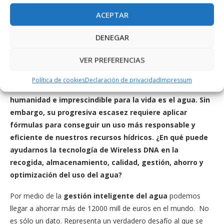
y que normalmente están en la calle.
ACEPTAR
Por otro lado, dado que muchos de nuestros clientes tienen
DENEGAR
infraestructuras hoteleras fuera de Baleares, hemos diseñado
una versión evolucionada de este sensor inteligente para que
VER PREFERENCIAS
sea autoinstalable de manera sencilla y autónoma.
Política de cookies
Declaración de privacidad
Impressum
Uno de los recursos naturales más preciados para la
humanidad e imprescindible para la vida es el agua. Sin
embargo, su progresiva escasez requiere aplicar
fórmulas para conseguir un uso más responsable y
eficiente de nuestros recursos hídricos. ¿En qué puede
ayudarnos la tecnología de Wireless DNA en la
recogida, almacenamiento, calidad, gestión, ahorro y
optimización del uso del agua?
Por medio de la
gestión inteligente del agua
podemos
llegar a ahorrar más de 12000 mill de euros en el mundo. No
es sólo un dato. Representa un verdadero desafío al que se