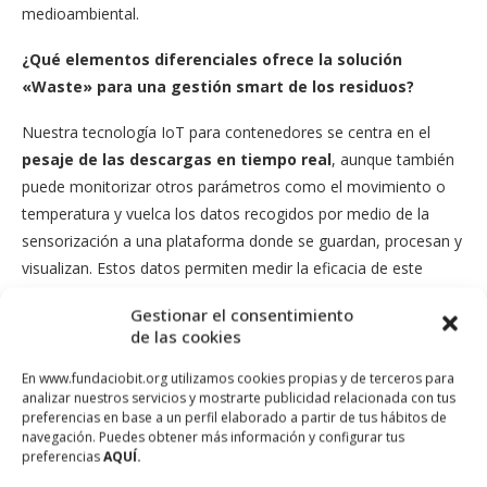
medioambiental.
¿Qué elementos diferenciales ofrece la solución
«Waste» para una gestión smart de los residuos?
Nuestra tecnología IoT para contenedores se centra en el
pesaje de las descargas en tiempo real
, aunque también
puede monitorizar otros parámetros como el movimiento o
temperatura y vuelca los datos recogidos por medio de la
sensorización a una plataforma donde se guardan, procesan y
visualizan. Estos datos permiten medir la eficacia de este
proceso y orientar una estrategia operativa alineada con la
Gestionar el consentimiento
circularidad.
de las cookies
También me parece relevante destacar que
la solución
En www.fundaciobit.org utilizamos cookies propias y de terceros para
Waste es adaptable a cualquier formato de contenedor
.
analizar nuestros servicios y mostrarte publicidad relacionada con tus
preferencias en base a un perfil elaborado a partir de tus hábitos de
Hoy en día, está plenamente operativo en los contenedores
navegación. Puedes obtener más información y configurar tus
de carga trasera de 120 l y 240l que son los de dos ruedas, y
preferencias
AQUÍ.
en los contenedores de 800l y 1000l, que son de cuatro ruedas