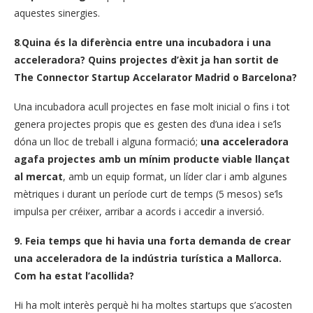
aquestes sinergies.
8
.
Quina és la diferència entre una incubadora i una
acceleradora? Quins projectes d’èxit ja han sortit de
The Connector Startup Accelarator Madrid o Barcelona?
Una incubadora acull projectes en fase molt inicial o fins i tot
genera projectes propis que es gesten des d’una idea i se’ls
dóna un lloc de treball i alguna formació;
una acceleradora
agafa projectes amb un mínim producte viable llançat
al mercat
, amb un equip format, un líder clar i amb algunes
mètriques i durant un període curt de temps (5 mesos) se’ls
impulsa per créixer, arribar a acords i accedir a inversió.
9.
Feia temps que hi havia una forta demanda de crear
una acceleradora de la indústria turística a Mallorca.
Com ha estat l’acollida?
Hi ha molt interès perquè hi ha moltes startups que s’acosten