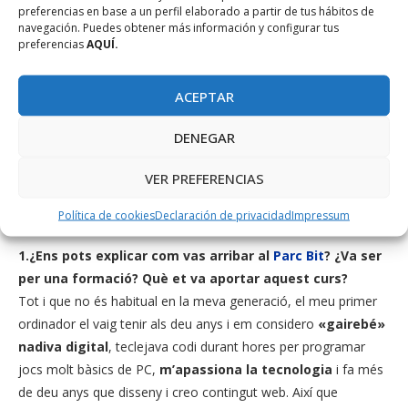
preferencias en base a un perfil elaborado a partir de tus hábitos de
navegación. Puedes obtener más información y configurar tus
preferencias
AQUÍ.
ACEPTAR
DENEGAR
VER PREFERENCIAS
Celia Megias de Red String
Política de cookies
Declaración de privacidad
Impressum
1.¿Ens pots explicar com vas arribar al
Parc Bit
? ¿Va ser
per una formació? Què et va aportar aquest curs?
Tot i que no és habitual en la meva generació, el meu primer
ordinador el vaig tenir als deu anys i em considero
«gairebé»
nadiva digital
, teclejava codi durant hores per programar
jocs molt bàsics de PC,
m’apassiona la tecnologia
i fa més
de deu anys que disseny i creo contingut web. Així que