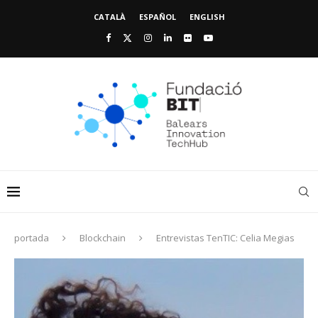
CATALÀ
ESPAÑOL
ENGLISH
portada
Blockchain
Entrevistas TenTIC: Celia Megias