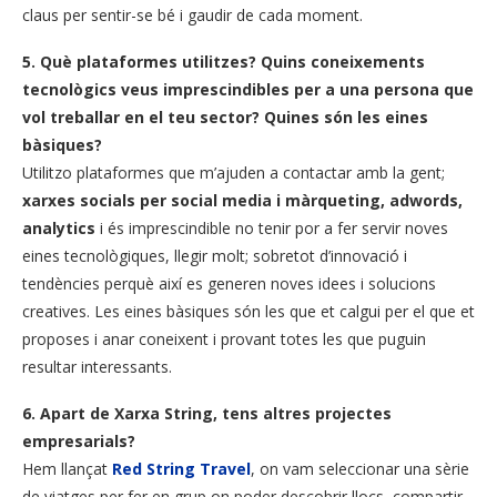
claus per sentir-se bé i gaudir de cada moment.
5.
Què plataformes utilitzes? Quins coneixements
tecnològics veus imprescindibles per a una persona que
vol treballar en el teu sector? Quines són les eines
bàsiques?
Utilitzo plataformes que m’ajuden a contactar amb la gent;
xarxes socials per social media i màrqueting, adwords,
analytics
i és imprescindible no tenir por a fer servir noves
eines tecnològiques, llegir molt; sobretot d’innovació i
tendències perquè així es generen noves idees i solucions
creatives. Les eines bàsiques són les que et calgui per el que et
proposes i anar coneixent i provant totes les que puguin
resultar interessants.
6. Apart de Xarxa String, tens altres projectes
empresarials?
Hem llançat
Red String Travel
, on vam seleccionar una sèrie
de viatges per fer en grup on poder descobrir llocs, compartir