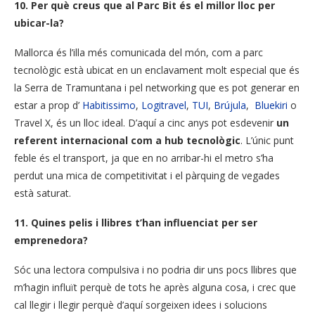
10.
Per què creus que al Parc Bit és el millor lloc per
ubicar-la?
Mallorca és l’illa més comunicada del món, com a parc
tecnològic està ubicat en un enclavament molt especial que és
la Serra de Tramuntana i pel networking que es pot generar en
estar a prop d’
Habitissimo
,
Logitravel
,
TUI
,
Brújula
,
Bluekiri
o
Travel X, és un lloc ideal. D’aquí a cinc anys pot esdevenir
un
referent internacional com a hub tecnològic
. L’únic punt
feble és el transport, ja que en no arribar-hi el metro s’ha
perdut una mica de competitivitat i el pàrquing de vegades
està saturat.
11.
Quines pelis i llibres t’han influenciat per ser
emprenedora?
Sóc una lectora compulsiva i no podria dir uns pocs llibres que
m’hagin influït perquè de tots he après alguna cosa, i crec que
cal llegir i llegir perquè d’aquí sorgeixen idees i solucions