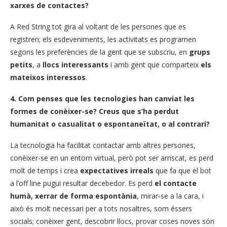
xarxes de contactes?
A Red String tot gira al voltant de les persones que es
registren; els esdeveniments, les activitats es programen
segons les preferències de la gent que se subscriu, en
grups
petits
, a
llocs interessants
i amb gent que comparteix
els
mateixos interessos
.
4.
Com penses que les tecnologies han canviat les
formes de conèixer-se? Creus que s’ha perdut
humanitat o casualitat o espontaneïtat, o al contrari?
La tecnologia ha facilitat contactar amb altres persones,
conèixer-se en un entorn virtual, però pot ser arriscat, es perd
molt de temps i crea
expectatives irreals
que fa que el bot
a l’off line pugui resultar decebedor. Es perd
el contacte
humà, xerrar de forma espontània
, mirar-se a la cara, i
això és molt necessari per a tots nosaltres, som éssers
socials; conèixer gent, descobrir llocs, provar coses noves són