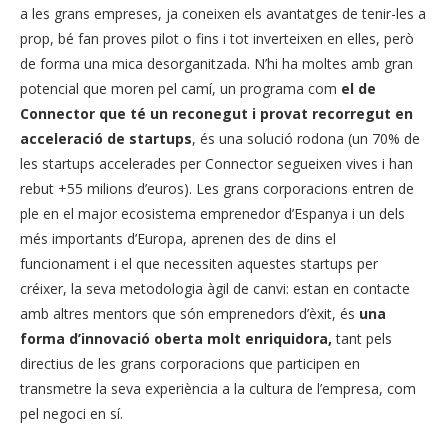
a les grans empreses, ja coneixen els avantatges de tenir-les a
prop, bé fan proves pilot o fins i tot inverteixen en elles, però
de forma una mica desorganitzada. N’hi ha moltes amb gran
potencial que moren pel camí, un programa com
el de
Connector que té un reconegut i provat recorregut en
acceleració de startups
, és una solució rodona (un 70% de
les startups accelerades per Connector segueixen vives i han
rebut +55 milions d’euros). Les grans corporacions entren de
ple en el major ecosistema emprenedor d’Espanya i un dels
més importants d’Europa, aprenen des de dins el
funcionament i el que necessiten aquestes startups per
créixer, la seva metodologia àgil de canvi: estan en contacte
amb altres mentors que són emprenedors d’èxit, és
una
forma d’innovació oberta molt enriquidora,
tant pels
directius de les grans corporacions que participen en
transmetre la seva experiència a la cultura de l’empresa, com
pel negoci en sí.