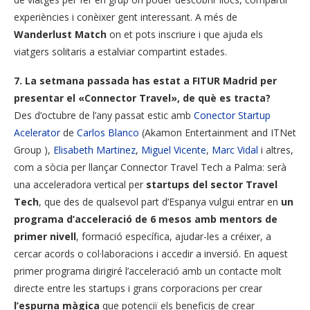
experiències i conèixer gent interessant. A més de
Wanderlust Match
on et pots inscriure i que ajuda els
viatgers solitaris a estalviar compartint estades.
7.
La setmana passada has estat a FITUR Madrid per
presentar el «Connector Travel», de què es tracta?
Des d’octubre de l’any passat estic amb
Conector Startup
Acelerator
de
Carlos Blanco
(Akamon Entertainment and ITNet
Group ),
Elisabeth Martinez
,
Miguel Vicente
,
Marc Vidal
i altres,
com a sòcia per llançar Connector Travel Tech a Palma: serà
una acceleradora vertical per
startups del sector Travel
Tech
, que des de qualsevol part d’Espanya vulgui entrar en
un
programa d’acceleració de 6 mesos amb mentors de
primer nivell
, formació específica, ajudar-les a créixer, a
cercar acords o col·laboracions i accedir a inversió. En aquest
primer programa dirigiré l’acceleració amb un contacte molt
directe entre les startups i grans corporacions per crear
l’espurna màgica
que potenciï els beneficis de crear