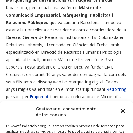
Màrqueting de destinacions turístiques
, tema que
l’apassiona, per la qual cosa va fer un
Màster de
Comunicació Empresarial, Màrqueting, Publicitat i
Relacions Públiques
que va cursar a Barcelona. També va
estar a la Conselleria de Presidència com a coordinadora de la
Direcció General de Relacions Institucionals. És Diplomada en
Relacions Laborals, Llicenciada en Ciències del Treball amb
especialització en Direcció de Recursos Humans i Psicologia
aplicada al treball, amb un Màster de Prevenció de Riscos
Laborals, i està acabant el Grau en Dret. Va fundar CMC
Creatives, on durant 10 anys va poder compaginar la cura dels
seus fills amb el disseny web i el màrqueting digital. Fa dos
anys i mig es va endinsar en el món startup fundant
Red String
passant per
Emprenbit
i per una acceleradora de Microsoft a
Sofia, Bulgària.
Gestionar el consentimiento
de las cookies
En www.fundaciobit.org utilizamos cookies propias y de terceros para
analizar nuestros servicios y mostrarte publicidad relacionada con tus