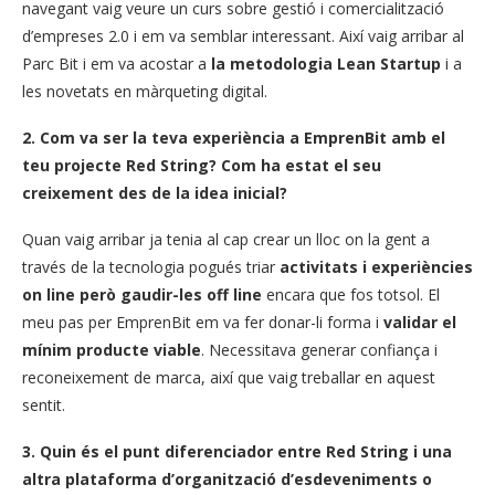
navegant vaig veure un curs sobre gestió i comercialització
d’empreses 2.0 i em va semblar interessant. Així vaig arribar al
Parc Bit i em va acostar a
la metodologia Lean Startup
i a
les novetats en màrqueting digital.
2. Com va ser la teva experiència a EmprenBit amb el
teu projecte Red String? Com ha estat el seu
creixement des de la idea inicial?
Quan vaig arribar ja tenia al cap crear un lloc on la gent a
través de la tecnologia pogués triar
activitats i experiències
on line però gaudir-les off line
encara que fos totsol. El
meu pas per EmprenBit em va fer donar-li forma i
validar el
mínim producte viable
. Necessitava generar confiança i
reconeixement de marca, així que vaig treballar en aquest
sentit.
3. Quin és el punt diferenciador entre Red String i una
altra plataforma d’organització d’esdeveniments o