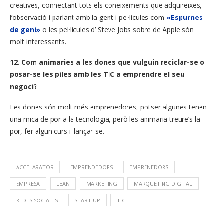
creatives, connectant tots els coneixements que adquireixes,
l’observació i parlant amb la gent i pel·lícules com
«Espurnes
de geni»
o les pel·lícules d’ Steve Jobs sobre de Apple són
molt interessants.
12. Com animaries a les dones que vulguin reciclar-se o
posar-se les piles amb les TIC a emprendre el seu
negoci?
Les dones són molt més emprenedores, potser algunes tenen
una mica de por a la tecnologia, però les animaria treure’s la
por, fer algun curs i llançar-se.
ACCELARATOR
EMPRENDEDORS
EMPRENEDORS
EMPRESA
LEAN
MARKETING
MARQUETING DIGITAL
REDES SOCIALES
START-UP
TIC