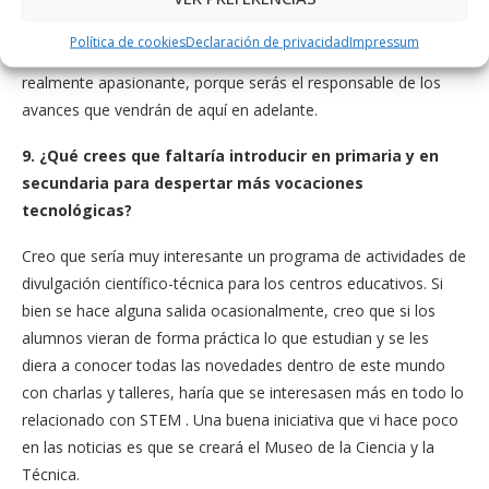
perfecto. Hay una cita muy interesante de Einstein que dice
«Los científicos estudian lo que existe, los ingenieros crean lo
Política de cookies
Declaración de privacidad
Impressum
que aún no existe» es por eso que una carrera técnica es
realmente apasionante, porque serás el responsable de los
avances que vendrán de aquí en adelante.
9. ¿Qué crees que faltaría introducir en primaria y en
secundaria para despertar más vocaciones
tecnológicas?
Creo que sería muy interesante un programa de actividades de
divulgación científico-técnica para los centros educativos. Si
bien se hace alguna salida ocasionalmente, creo que si los
alumnos vieran de forma práctica lo que estudian y se les
diera a conocer todas las novedades dentro de este mundo
con charlas y talleres, haría que se interesasen más en todo lo
relacionado con STEM . Una buena iniciativa que vi hace poco
en las noticias es que se creará el Museo de la Ciencia y la
Técnica.