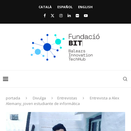
CATALÀ
ESPAÑOL
ENGLISH
portada
Divulga
Entrevistas
Entrevista a Alex
Alemany, joven estudiante de informática