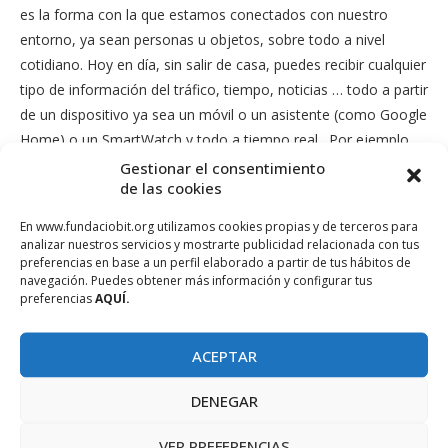
es la forma con la que estamos conectados con nuestro
entorno, ya sean personas u objetos, sobre todo a nivel
cotidiano. Hoy en día, sin salir de casa, puedes recibir cualquier
tipo de información del tráfico, tiempo, noticias … todo a partir
de un dispositivo ya sea un móvil o un asistente (como Google
Home) o un SmartWatch y todo a tiempo real . Por ejemplo,
yo ahora vivo en BCN, sin Google Maps, al cual le especificas
Gestionar el consentimiento
de las cookies
de donde a donde quieres ir, te dice las posibilidades que
tienes, los paros, a la hora que pasa el transporte y si va con
En www.fundaciobit.org utilizamos cookies propias y de terceros para
retraso, ¡no sabría ir a ningún lado!
analizar nuestros servicios y mostrarte publicidad relacionada con tus
preferencias en base a un perfil elaborado a partir de tus hábitos de
navegación. Puedes obtener más información y configurar tus
8. ¿Cómo y por qué recomendarías a un joven estudiar
preferencias
AQUÍ.
una carrera tecnológica?
Creo que si te gustan las ciencias y las matemáticas,
ACEPTAR
plantearte una carrera tecnológica es ideal. Si tienes curiosidad
en saber cómo funcionan las cosas, si te gustan los
DENEGAR
ordenadores … Ciertamente una carrera tecnológica es
VER PREFERENCIAS