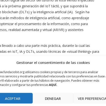
ación digital del sector del turismo se está viendo impactado
 a la próxima generación del IoT táctil, y que supondrá la
blockchain (DLTs) y la inteligencia artificial (IA). Según ha
licarán métodos de inteligencia artificial, como aprendizaje
optimizar el procesamiento de la información, como para
esos, realidad aumentada y virtual (AR/VR) y asistentes
 llevado a cabo una parte más práctica, durante la cual las
das en IoT, IA y DLTs, usando técnicas de «visual thinking» para
periencias con potencial para empresas, consumidores e
Gestionar el consentimiento de las cookies
w.fundaciobit.org utilizamos cookies propias y de terceros para analizar
networking, se ha llevado a cabo la ponencia; «Investors’
ros servicios y mostrarte publicidad relacionada con tus preferencias en base 
n e-Tourism sector», impartida por Mario Brassesco, Investment
rfil elaborado a partir de tus hábitos de navegación. Puedes obtener más
mación y configurar tus preferencias
AQUÍ.
a, Brassesco ha explicado cuál es la situación actual y las
to al IoT en el sector TIC- turismo. Esta charla, ya enmarcada
así a los asistentes al foro de inversión organizado por la
ACEPTAR
DENEGAR
VER PREFERENCI
ocedentes de las diferentes regiones participantes en el