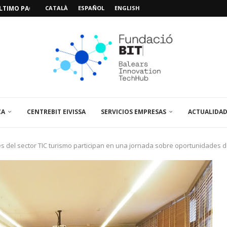
IMO PACIENTE, ÚLTIMA VISITA»...
CATALÀ
ESPAÑOL
ENGLISH
 ABRE UN PUNTO...
 LA AMPLIACIÓN Y MEJORA...
UNA JORNADA SOBRE...
A VISITA EL...
SPAIN UP...
CA
CENTREBIT EIVISSA
SERVICIOS EMPRESAS
ACTUALIDA
del sector TIC turismo participan en una jornada sobre oportunidades de 