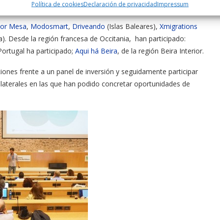
Política de cookies
Declaración de privacidad
Impressum
suroeste de Francia Occitania & Nueva Aquitania.
jor Mesa
,
Modosmart
,
Driveando
(Islas Baleares),
Xmigrations
). Desde la región francesa de Occitania, han participado:
Portugal ha participado;
Aqui há Beira
, de la región Beira Interior.
iones frente a un panel de inversión y seguidamente participar
laterales en las que han podido concretar oportunidades de