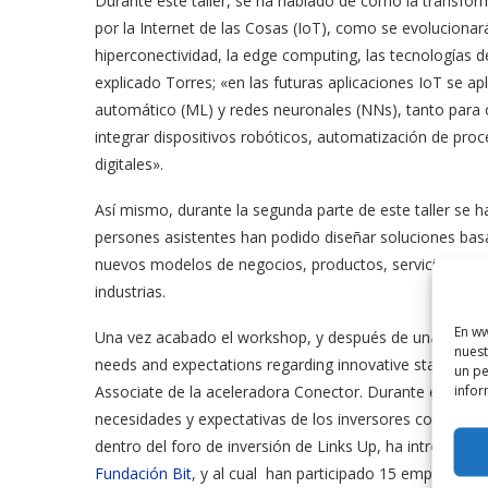
Durante este taller, se ha hablado de como la transform
por la Internet de las Cosas (IoT), como se evolucionará
hiperconectividad, la edge computing, las tecnologías de 
explicado Torres; «en las futuras aplicaciones IoT se ap
automático (ML) y redes neuronales (NNs), tanto para 
integrar dispositivos robóticos, automatización de proc
digitales».
Así mismo, durante la segunda parte de este taller se ha
persones asistentes han podido diseñar soluciones basa
nuevos modelos de negocios, productos, servicios y ex
industrias.
En ww
Una vez acabado el workshop, y después de una comida 
nuest
needs and expectations regarding innovative startups i
un pe
infor
Associate de la aceleradora Conector. Durante esta charl
necesidades y expectativas de los inversores con respec
dentro del foro de inversión de Links Up, ha introducido 
Fundación Bit
, y al cual han participado 15 empresas pr