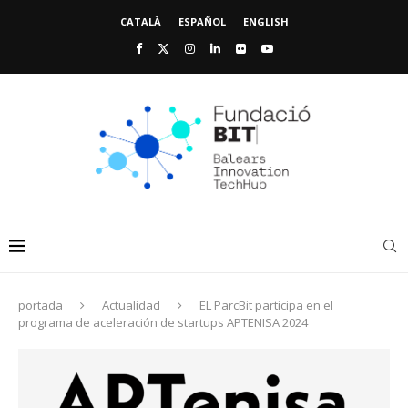
CATALÀ
ESPAÑOL
ENGLISH
portada
Actualidad
EL ParcBit participa en el
programa de aceleración de startups APTENISA 2024