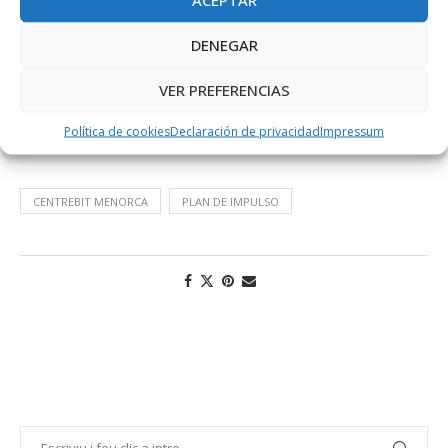
seguimiento y evaluación, formada por las diferentes áreas
que tienen influencia en las estrategias implementadas. Los
DENEGAR
miembros serán: el delegado territorial del CentreBit Menorca,
el gerente de la Fundación Bit, y personas de las áreas
VER PREFERENCIAS
económico-financiera, de infraestructuras y mantenimiento,
de proyectos I+D+I, de comunicación y del área jurídica.
Política de cookies
Declaración de privacidad
Impressum
CENTREBIT MENORCA
PLAN DE IMPULSO