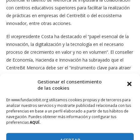
con centros educativos superiores para facilitar la realización
de prácticas en empresas del CentreBit o del ecosistema
innovador, entre otras acciones.
El vicepresidente Costa ha destacado el “papel esencial de la
innovación, la digitalización y la tecnología en el necesario
proceso de crecimiento en valor y no en volumen”. El conseller
de Economía, Hacienda e Innovación ha subrayado que el
CentreBit Menorca debe ser el “instrumento clave para atraer
y retener talento en la isla”. “Hay que ponérselo fácil a las
Gestionar el consentimiento
empresas. Para ello hace falta dar un paso más y este Govern
de las cookies
lo hace con este plan de impulso que doblará el espacio”, ha
asegurado.
En www.fundaciobit.org utilizamos cookies propias y de terceros para
analizar nuestros servicios y mostrarte publicidad relacionada con tus
preferencias en base a un perfil elaborado a partir de tus hábitos de
Seguimiento y evaluación
navegación. Puedes obtener más información y configurar tus
preferencias
AQUÍ.
Con el objetivo de garantizar una gestión efectiva del Plan de
Impulso, se creará una comisión técnica transversal de
ACEPTAR