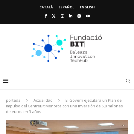
CATALÀ
ESPAÑOL
ENGLISH
portada
Actualidad
El Govern ejecutará un Plan de
Impulso del CentreBit Menorca con una inversión de 5,8 millones
de euros en 3 años