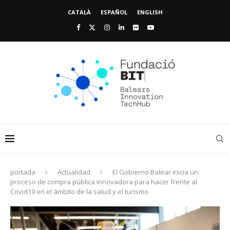
CATALÀ
ESPAÑOL
ENGLISH
portada
Actualidad
El Gobierno Balear inicia un
proceso de compra pública innovadora para hacer frente al
Covid19 en el ámbito de la salud y el turismo