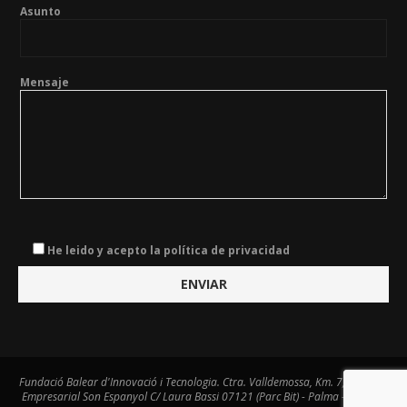
Asunto
Mensaje
He leido y acepto la política de privacidad
Fundació Balear d'Innovació i Tecnologia. Ctra. Valldemossa, Km. 7,4. Centre
Empresarial Son Espanyol C/ Laura Bassi 07121 (Parc Bit) - Palma - Tel. 971