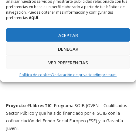
analizar nuestros servicios y mostrarte publicidad relacionada con tus
estén desarrollando en la unidad didáctica de turno.
preferencias en base a un perfil elaborado a partir de tus hábitos de
Introducirlas cómo hace la novela, a manera de reto o
navegación. Puedes obtener más información y configurar tus
preferencias
AQUÍ.
adivinanza, seguramente provoca que los estudiantes las
asimilen más fácilmente y las asocien rápidamente con el
texto, quedando así disponibles en su memoria para
ACEPTAR
emplearlas en el aula en futuras ocasiones. Así pues, ‘‘El
DENEGAR
asesinato del profesor de matemáticas’’ es un libro de lectura
que recomendaría encarecidamente para el aula, en los
VER PREFERENCIAS
primeros cursos de educación secundaria, siempre que venga
acompañado de su estudio en unas cuántas sesiones del
Política de cookies
Declaración de privacidad
Impressum
curso
Proyecto #LlibresTIC
: Programa SOIB JOVEN – Cualificados
Sector Público y que ha sido financiado por el SOIB con la
cofinanciación del Fondo Social Europeo (FSE) y la Garantía
Juvenil.