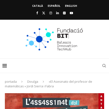
CATALÀ
ESPAÑOL
ENGLISH
portada
Divulga
«El Asesinato del profesor de
matemáticas » Jordi Sierra i Fabra