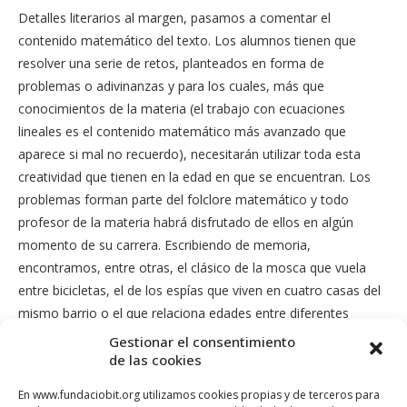
Detalles literarios al margen, pasamos a comentar el
contenido matemático del texto. Los alumnos tienen que
resolver una serie de retos, planteados en forma de
problemas o adivinanzas y para los cuales, más que
conocimientos de la materia (el trabajo con ecuaciones
lineales es el contenido matemático más avanzado que
aparece si mal no recuerdo), necesitarán utilizar toda esta
creatividad que tienen en la edad en que se encuentran. Los
problemas forman parte del folclore matemático y todo
profesor de la materia habrá disfrutado de ellos en algún
momento de su carrera. Escribiendo de memoria,
encontramos, entre otras, el clásico de la mosca que vuela
entre bicicletas, el de los espías que viven en cuatro casas del
mismo barrio o el que relaciona edades entre diferentes
miembros de una familia.
Gestionar el consentimiento
de las cookies
Muchas de las estrategias de resolución de problemas que
En www.fundaciobit.org utilizamos cookies propias y de terceros para
figuran en el libro pueden extrapolarse a las actividades que