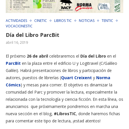
ACTIVIDADES
CINETIC
LIBROS TIC
NOTICIAS
TENTIC
VOCACIONESTIC
Día del Libro ParcBit
abril 16, 2019
El próximo
26 de abril
celebraremos el
Día del Libro
en el
ParcBit
en la plaza entre el edificio U y Logitravel (C/Galileo
Galilei). Habrá presentaciones de libros y participación
de
autores
, puestos
de
librerías
(
Quart Creixent
y
Norma
Cómics
)
y mesas
para comer
.
El objetivo es
dinamizar
la
comunidad
del Parc
y promover la
lectura
, especialmente
la
relacionada
con la tecnología
y ciencia
ficción. En esta línea
,
os
anunciamos que
próximamente
pondremos en
marcha
una
nueva sección
en el blog
,
#LibrosTIC
, donde haremos
fichas
para comentar
este tipo
de lectura,
¡
estad
atentos
!