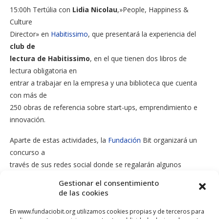
15:00h Tertúlia con
Lidia Nicolau
,»People, Happiness &
Culture
Director» en
Habitissimo
, que presentará la experiencia del
club de
lectura de Habitissimo
,
en el que
tienen
dos libros
de
lectura
obligatoria en
entrar
a trabajar
en la empresa
y una
biblioteca
que cuenta
con más de
250
obras de referencia
sobre
start
-ups,
emprendimiento e
innovación
.
Aparte de estas
actividades
, la
Fundación
Bit
organizará
un
concurso
a
través de sus
redes
social
donde se regalarán
algunos
premios
. Consultad aquí las
bases
.
Gestionar el consentimiento
de las cookies
¡Os esperamos!
y
no os olvidéis
de los
hashtags
de la jornada:
#Parcbit #DiadelLlibre
.
En www.fundaciobit.org utilizamos cookies propias y de terceros para