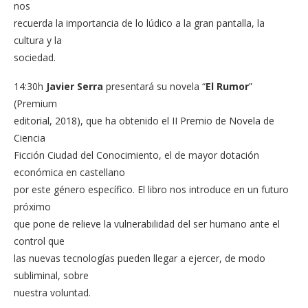
nos
recuerda
la importancia
de lo
lúdico
a
la gran
pantalla,
la
cultura y la
sociedad
.
14:30h
Javier Serra
presentará su novela “
El Rumor
”
(Premium
editorial, 2018), que
ha
obtenido
el
II
Premio
de Novela
de
Ciencia
Ficción
Ciudad del
Conocimiento
, el de
mayor
dotación
económica
en castellano
por este
género
específico.
El libro
nos
introduce
en un futuro
próximo
que
pone de
relieve la
vulnerabilidad del
ser
humano
ante
el
control
que
las nuevas tecnologías
pueden llegar a
ejercer
,
de
modo
subliminal
,
sobre
nuestra
voluntad.