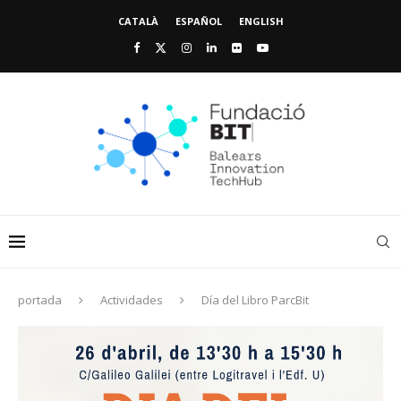
CATALÀ
ESPAÑOL
ENGLISH
portada
Actividades
Día del Libro ParcBit