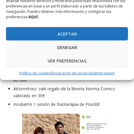
analizar nuestros servicios y mostrarte publicidad relacionada con tus
preferencias en base a un perfil elaborado a partir de tus hábitos de
Con motivo del concurso organizado por la Fundación Bit por
navegación. Puedes obtener más información y configurar tus
el Día del Libro a través de sus redes sociales (Twitter,
preferencias
AQUÍ.
Facebook e Instagram) hemos celebrado esta mañana un
sorteo entre todos los comentarios publicados y que ha
ACEPTAR
tenido como ganadores los siguientes participantes :
DENEGAR
blau_alice: 1 ejemplar del libro «Cine Ludens. 50 diálogos
entre el juego y el cine» de Victor Navarro.
VER PREFERENCIAS
titiruri: 1 ejemplar del libro “El Rumor” de Javier Serra
Política de cookies
Declaración de privacidad
Impressum
stelarh: vale regalo de la libreria Norma Comics valorado
en 30€
Aitormrtnez: vale regalo de la libreria Norma Comics
valorado en 30€
mrubert4: 1 sesión de fisioteràpia de FisioBit