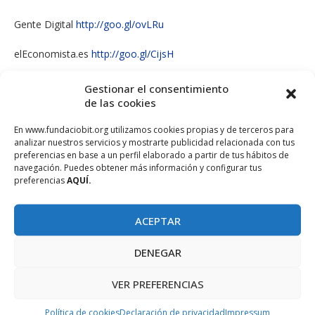
Gente Digital
http://goo.gl/ovLRu
elEconomista.es
http://goo.gl/CijsH
Terra
http://goo.gl/w3gOM
Gestionar el consentimiento
de las cookies
Diario de Mallorca
http://goo.gl/sYvJC
En www.fundaciobit.org utilizamos cookies propias y de terceros para
ABC.es
http://goo.gl/DHoka
analizar nuestros servicios y mostrarte publicidad relacionada con tus
preferencias en base a un perfil elaborado a partir de tus hábitos de
navegación. Puedes obtener más información y configurar tus
El Mundo Balears
http://goo.gl/yeBAM
preferencias
AQUÍ.
Mallorca Confidencial
http://goo.gl/i98is
ACEPTAR
Inca Avui
http://goo.gl/ZDyjj
DENEGAR
VER PREFERENCIAS
Política de cookies
Declaración de privacidad
Impressum