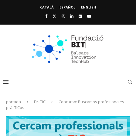
CATALÀ
ESPAÑOL
ENGLISH
portada
Dr. TIC
Concurso: Buscamos profesionales
prácTICos