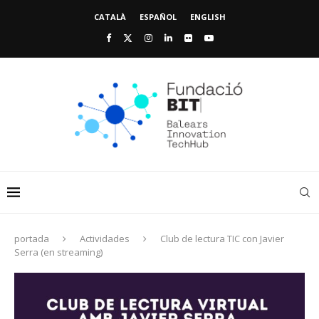
CATALÀ
ESPAÑOL
ENGLISH
portada
Actividades
Club de lectura TIC con Javier
Serra (en streaming)