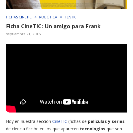
FICHAS CINETIC
ROBÓTICA
TENTIC
Ficha CineTIC: Un amigo para Frank
septiembre 21, 2016
Hoy en nuestra sección
CineTIC
(fichas de
películas y series
de ciencia ficción en los que aparecen
tecnologías
que son