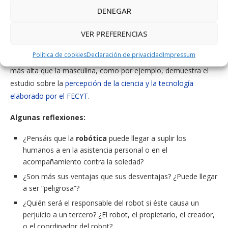
La decisión de que el padre tuviera un robot que lo cuidara fue
DENEGAR
decisión de su hijo. Su hija desconfía en algún momento de las
capacidades del robot, pero finalmente le conviene seguir
VER PREFERENCIAS
confiando en él para poder tomar autonomía. La desconfianza
Política de cookies
Declaración de privacidad
Impressum
en la tecnología por parte del género femenino a veces es
más alta que la masculina, como por ejemplo, demuestra el
estudio sobre la
percepción de la ciencia y la tecnología
elaborado por el FECYT
.
Algunas reflexiones:
¿Pensáis que la
robótica
puede llegar a suplir los
humanos a en la asistencia personal o en el
acompañamiento contra la soledad?
¿Son más sus ventajas que sus desventajas? ¿Puede llegar
a ser “peligrosa”?
¿Quién será el responsable del robot si éste causa un
perjuicio a un tercero? ¿El robot, el propietario, el creador,
o el coordinador del robot?