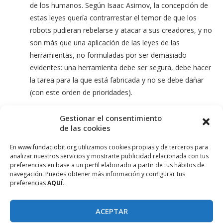
de los humanos. Según Isaac Asimov, la concepción de
estas leyes quería contrarrestar el temor de que los
robots pudieran rebelarse y atacar a sus creadores, y no
son más que una aplicación de las leyes de las
herramientas, no formuladas por ser demasiado
evidentes: una herramienta debe ser segura, debe hacer
la tarea para la que está fabricada y no se debe dañar
(con este orden de prioridades).
Relacionado con la perspectiva de género encontramos:
Gestionar el consentimiento
de las cookies
La película se centra principalmente en la relación entre Frank
y el robot, pero hay varios personajes femeninos importantes
En www.fundaciobit.org utilizamos cookies propias y de terceros para
analizar nuestros servicios y mostrarte publicidad relacionada con tus
en la trama. La hija de Frank, Madison, es una figura clave que
preferencias en base a un perfil elaborado a partir de tus hábitos de
toma decisiones importantes sobre el bienestar de Frank y el
navegación. Puedes obtener más información y configurar tus
preferencias
AQUÍ.
papel del robot en su vida. También hay otros personajes
femeninos como Jennifer, una bibliotecaria, y Jake, la dueña de
la tienda local, que no se involucran en el uso del robot.
ACEPTAR