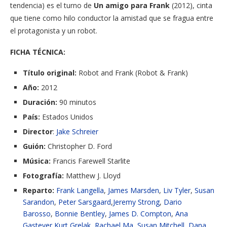
tendencia) es el turno de
Un amigo para Frank
(2012), cinta
que tiene como hilo conductor la amistad que se fragua entre
el protagonista y un robot.
FICHA TÉCNICA:
Título original:
Robot and Frank (Robot & Frank)
Año:
2012
Duración:
90 minutos
País:
Estados Unidos
Director
:
Jake Schreier
Guión:
Christopher D. Ford
Música:
Francis Farewell Starlite
Fotografía:
Matthew J. Lloyd
Reparto:
Frank Langella
,
James Marsden
,
Liv Tyler
,
Susan
Sarandon
,
Peter Sarsgaard
,
Jeremy Strong
,
Dario
Barosso
,
Bonnie Bentley
,
James D. Compton
,
Ana
Gasteyer
,
Kurt Grelak
,
Rachael Ma
,
Susan Mitchell
,
Dana