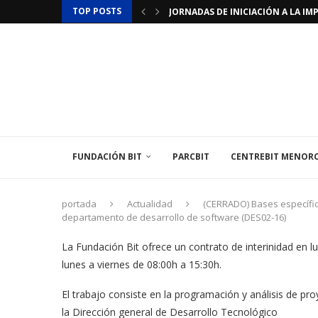
TOP POSTS
JORNADAS DE INICIACIÓN A LA IMP
JORNADAS DE PROGRAMACIÓN DE 
LAMINAR PHARMA ANUNCIA EL «ÚLT
TÉCNICO/A MEDIOAMBIENTAL
EL INSTITUT BALEAR DE L’ENERGIA
EL CENTREBIT MENORCA INAUGURA
LA FUNDACIÓN BIT PARTICIPA EN 
LA EMBAJADA DE FRANCIA EN ESPAÑ
FUNDACIÓN BIT
PARCBIT
CENTREBIT MENOR
portada
Actualidad
(CERRADO) Bases específica
departamento de desarrollo de software (DES02-16)
La Fundación Bit ofrece un contrato de interinidad en l
lunes a viernes de 08:00h a 15:30h.
El trabajo consiste en la programación y análisis de p
la Dirección general de Desarrollo Tecnológico