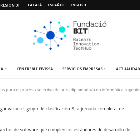
RESIÓN 3D PARA...
CATALÀ
ESPAÑOL
ENGLISH
VIDEOJUEGOS: «MISSIÓN POSIDÓNIA PRO»
IMO PACIENTE, ÚLTIMA VISITA»...
 ABRE UN PUNTO...
 LA AMPLIACIÓN Y MEJORA...
UNA JORNADA SOBRE...
A VISITA EL...
CA
CENTREBIT EIVISSA
SERVICIOS EMPRESAS
ACTUALIDA
s para el proceso selectivo de un/a diplomado/a en informática, ingenier
ugar vacante, grupo de clasificación B, a jornada completa, de
royectos de software que cumplen los estándares de desarrollo de