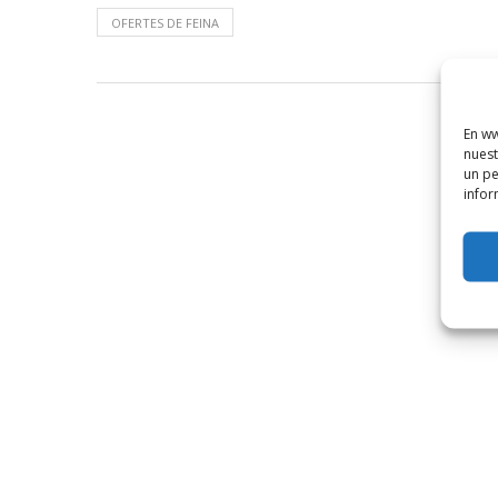
OFERTES DE FEINA
En ww
nuest
un pe
infor