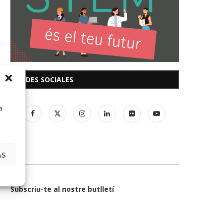
REDES SOCIALES
a
AS
Subscriu-te al nostre butlletí