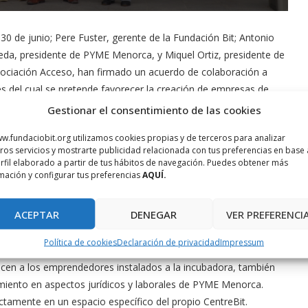
 30 de junio; Pere Fuster, gerente de la Fundación Bit; Antonio
eda, presidente de PYME Menorca, y Miquel Ortiz, presidente de
sociación Acceso, han firmado un acuerdo de colaboración a
és del cual se pretende favorecer la creación de empresas de
 tecnológica a través del programa #EMPRENBIT del CentreBit
Gestionar el consentimiento de las cookies
rca.
w.fundaciobit.org utilizamos cookies propias y de terceros para analizar
ros servicios y mostrarte publicidad relacionada con tus preferencias en base 
rograma #EMPRENBIT es una iniciativa de la Fundación Bit a
rfil elaborado a partir de tus hábitos de navegación. Puedes obtener más
és de la cual se ofrece servicio de asesoramiento e
mación y configurar tus preferencias
AQUÍ.
aestructuras específicas para el apoyo a emprendedores con
s y modelos de negocio basados en el conocimiento. El
ACEPTAR
DENEGAR
VER PREFERENCI
 validación de modelos de negocio innovadores a emprendedores
Política de cookies
Declaración de privacidad
Impressum
recen a los emprendedores instalados a la incubadora, también
amiento en aspectos jurídicos y laborales de PYME Menorca.
ectamente en un espacio específico del propio CentreBit.