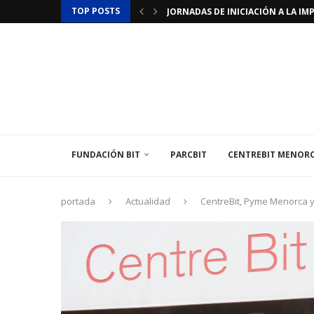
TOP POSTS
JORNADAS DE INICIACIÓN A LA IMP
JORNADAS DE PROGRAMACIÓN DE 
LAMINAR PHARMA ANUNCIA EL «ÚLT
TÉCNICO/A MEDIOAMBIENTAL
EL INSTITUT BALEAR DE L’ENERGIA
EL CENTREBIT MENORCA INAUGURA
LA FUNDACIÓN BIT PARTICIPA EN 
LA EMBAJADA DE FRANCIA EN ESPAÑ
FUNDACIÓN BIT
PARCBIT
CENTREBIT MENOR
portada
Actualidad
CentreBit, Pyme Menorca y