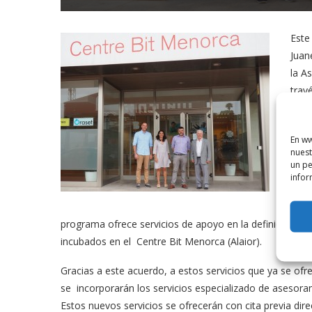
Este
Juan
la A
trav
base
Meno
En ww
nuest
El p
un pe
trav
infor
infr
idea
programa ofrece servicios de apoyo en la definición y
incubados en el Centre Bit Menorca (Alaior).
Gracias a este acuerdo, a estos servicios que ya se of
se incorporarán los servicios especializado de asesor
Estos nuevos servicios se ofrecerán con cita previa dir