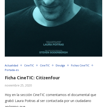
Actualidad
CineTIC
CineTIC
Divulga
Fichas CineTIC
Portada-es
Ficha CineTIC: Citizenfour
noviembre 25, 2020
Hoy en la sección CineTIC comentamos el documental que
grabó Laura Poitras al ser contactada por un ciudadano
anónimo que …