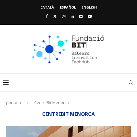
CATALÀ
ESPAÑOL
ENGLISH
portada
CentreBit Menorca
CENTREBIT MENORCA