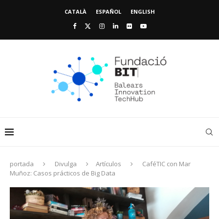
CATALÀ
ESPAÑOL
ENGLISH
portada
Divulga
Artículos
CaféTIC con Mar
Muñoz: Casos prácticos de Big Data