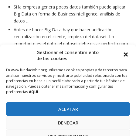
Si la empresa genera pocos datos también puede aplicar
Big Data en forma de BusinessIntelligence, análisis de
datos …
Antes de hacer Big Data hay que hacer unificación,
centralización en el cliente, limpieza del dataset. Lo
importante es el dato, el dataset debe estar perfecto para
hacer Big Data, se puede emplear SQL, R … Los
Gestionar el consentimiento
algoritmos ya creados harán el resto.
de las cookies
En definitiva, el Big Data nos permite subsanar errores
En www.fundaciobit.org utilizamos cookies propias y de terceros para
humanos, automatizar procesos de lo que ya funciona y
analizar nuestros servicios y mostrarte publicidad relacionada con tus
dedicar recursos a analizar por qué no funciona un
preferencias en base a un perfil elaborado a partir de tus hábitos de
navegación. Puedes obtener más información y configurar tus
producto. Y sí, las PYMES pueden aplicar técnicas de Big
preferencias
AQUÍ.
Data.
Tal vez también os puede interesar
:
ACEPTAR
Entrevista TenTIC: Mar Muñoz, IT Travel services
DENEGAR