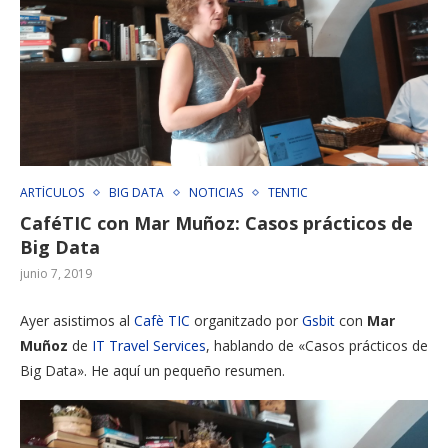
ARTÍCULOS
BIG DATA
NOTICIAS
TENTIC
CaféTIC con Mar Muñoz: Casos prácticos de
Big Data
junio 7, 2019
Ayer asistimos al
Cafè TIC
organitzado por
Gsbit
con
Mar
Muñoz
de
IT Travel Services
,
hablando
de «
Casos
prácticos de
Big
Data»
.
He aquí
un pequeño
resumen
.