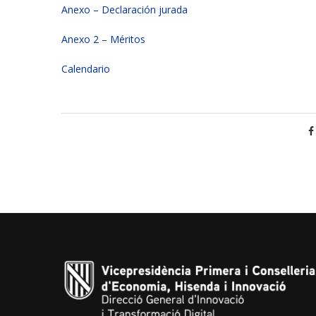
Anexo – Declaración jurada
Anexo 2 – Méritos
Calendario