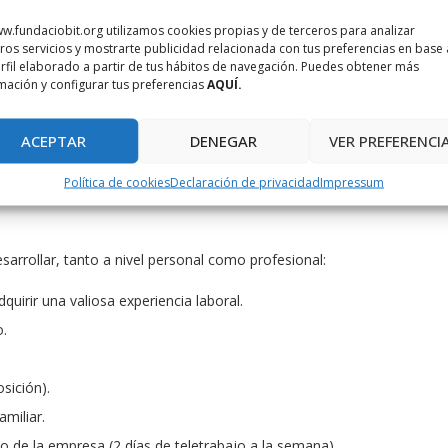
 el artículo 57 de la E.B.E.P.
w.fundaciobit.org utilizamos cookies propias y de terceros para analizar
o a la edad de jubilación forzosa.
ros servicios y mostrarte publicidad relacionada con tus preferencias en base 
rfil elaborado a partir de tus hábitos de navegación. Puedes obtener más
 correspondiente a ciclos formativos de grado superior en
mación y configurar tus preferencias
AQUÍ.
ivalente.
ado oficial expedido por la Escuela Balear de Administración
ACEPTAR
DENEGAR
VER PREFERENCI
General de Cultura y Juventud de la Consellería de Educación,
Política de cookies
Declaración de privacidad
Impressum
rrollar, tanto a nivel personal como profesional:
irir una valiosa experiencia laboral.
o.
sición).
amiliar.
jo de la empresa (2 días de teletrabajo a la semana).