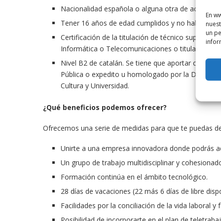
Nacionalidad española o alguna otra de acuerdo con
En ww
Tener 16 años de edad cumplidos y no haber llegad
nuest
un pe
Certificación de la titulación de técnico superior
infor
Informática o Telecomunicaciones o titulación equ
Nivel B2 de catalán. Se tiene que aportar certific
Pública o expedito u homologado por la Dirección 
Cultura y Universidad.
¿Qué beneficios podemos ofrecer?
Ofrecemos una serie de medidas para que te puedas desa
Unirte a una empresa innovadora donde podrás adqu
Un grupo de trabajo multidisciplinar y cohesionad
Formación continúa en el ámbito tecnológico.
28 días de vacaciones (22 más 6 días de libre dispo
Facilidades por la conciliación de la vida laboral y f
Posibilidad de incorporarte en el plan de teletraba