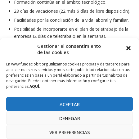
Formación continúa en el ámbito tecnológico.
28 días de vacaciones (22 más 6 días de libre disposición).
Facilidades por la conciliación de la vida laboral y familiar.
Posibilidad de incorporarte en el plan de teletrabajo de la
empresa (2 días de teletrabajo en la semana).
Gestionar el consentimiento
de las cookies
Documentación
En www.fundaciobit.org utilizamos cookies propias y de terceros para
analizar nuestros servicios y mostrarte publicidad relacionada con tus
Resolución del proceso de selección (Actualizado
preferencias en base a un perfil elaborado a partir de tus hábitos de
17/01/2025)
navegación. Puedes obtener más información y configurar tus
preferencias
AQUÍ.
LLISTAT DEFINITIU MÈRITS AL.LEGATS OPOD01-24
(actualitzat 16/01/25)
ACEPTAR
LLISTAT PROVISIONAL MÈRITS AL.LEGATS OPOD01-24
DENEGAR
(08/01/25)
VER PREFERENCIAS
LLISTAT DEFINITIU RESULTATS PROVA CONEIXEMENTS