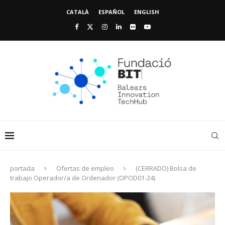
CATALÀ
ESPAÑOL
ENGLISH
portada
Ofertas de empleo
(CERRADO) Bolsa de
trabajo Operador/a de Ordenador (OPOD01-24)