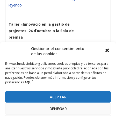
leyendo
.
Taller «Innovació en la gestió de
projectes. 24 d’octubre a la Sala de
premsa
La Asociación de Project Management de
Gestionar el consentimiento
de las cookies
les Illes Balears propone este encuentro
diferente en el que intentar darle una vuelta
En www.fundaciobit.org utilizamos cookies propias y de terceros para
de rosca más al método de referencia.
analizar nuestros servicios y mostrarte publicidad relacionada con tus
preferencias en base a un perfil elaborado a partir de tus hábitos de
Basándose principalmente en el ciclo de vida
navegación. Puedes obtener más información y configurar tus
del proyecto propuesto en el PMBOK, se
preferencias
AQUÍ.
tratará de plantear cómo hacer las cosas de
una manera innovadora.
Seguir leyendo.
ACEPTAR
DENEGAR
ANUNCIOS