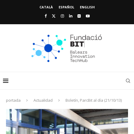
CATALÀ
ESPAÑOL
ENGLISH
portada
Actualidad
Boletín, ParcBit al día (21/10/13)