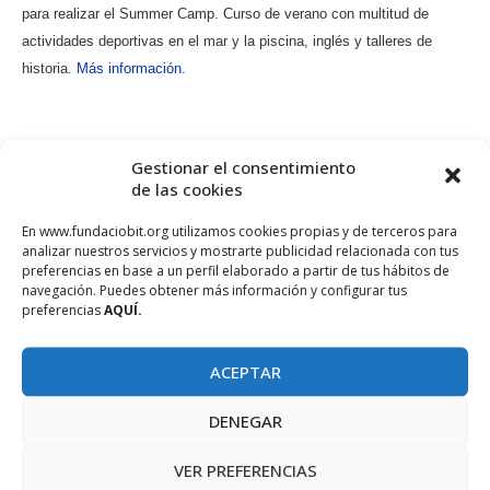
para realizar el Summer Camp. Curso de verano con multitud de
actividades deportivas en el mar y la piscina, inglés y talleres de
historia.
Más información.
Gestionar el consentimiento
de las cookies
OTROS
En www.fundaciobit.org utilizamos cookies propias y de terceros para
analizar nuestros servicios y mostrarte publicidad relacionada con tus
4a convocatoria de los Premios Ruralapps.
preferencias en base a un perfil elaborado a partir de tus hábitos de
navegación. Puedes obtener más información y configurar tus
preferencias
AQUÍ.
Premio Pime 2017 de la Cámara de Comercio y Banco
Santander.
ACEPTAR
Premio Ara Balears a la iniciativa económica.
DENEGAR
Locales disponibles en el ParcBit
VER PREFERENCIAS