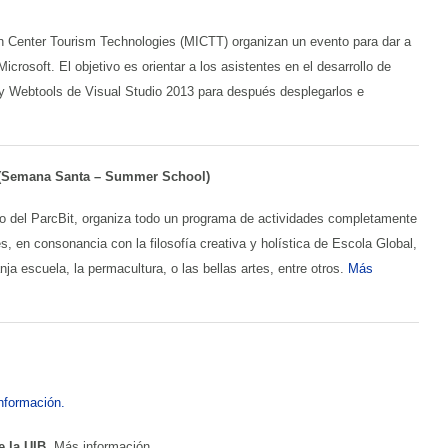
on Center Tourism Technologies (MICTT) organizan un evento para dar a
rosoft. El objetivo es orientar a los asistentes en el desarrollo de
y Webtools de Visual Studio 2013 para después desplegarlos e
 (Semana Santa – Summer School)
duno del ParcBit, organiza todo un programa de actividades completamente
s, en consonancia con la filosofía creativa y holística de Escola Global,
nja escuela, la permacultura, o las bellas artes, entre otros.
Más
nformación.
e la UIB
.
Más información
.