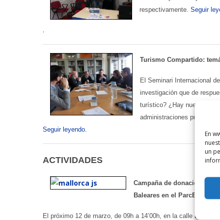
respectivamente.
Seguir ley
.
Turismo Compartido: temá
El Seminari Internacional d
investigación que de respue
turístico? ¿Hay nuevas opo
administraciones públicas? 
Seguir leyendo.
En ww
nuest
un pe
ACTIVIDADES
infor
Campaña de donación de san
Baleares en el ParcBit
El próximo 12 de marzo, de 09h a 14’00h, en la calle Blaise Pa