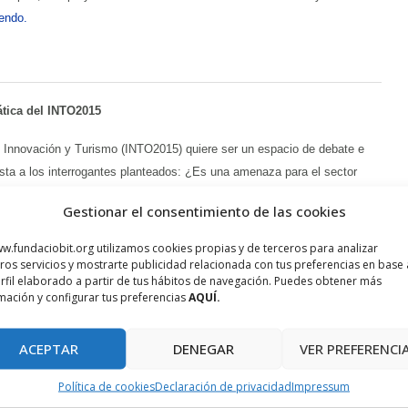
endo.
tica del INTO2015
e Innovación y Turismo (INTO2015) quiere ser un espacio de debate e
sta a los interrogantes planteados: ¿Es una amenaza para el sector
rtunidades de negocio? ¿Qué posición tienen que tomar las
Gestionar el consentimiento de las cookies
o ¿Qué cambios sociológicos tienen que motivar este tipo de turismo?
w.fundaciobit.org utilizamos cookies propias y de terceros para analizar
ros servicios y mostrarte publicidad relacionada con tus preferencias en base 
rfil elaborado a partir de tus hábitos de navegación. Puedes obtener más
mación y configurar tus preferencias
AQUÍ.
gre de la Fundación Banco de Sangre y Tejidos de las Islas
ACEPTAR
DENEGAR
VER PREFERENCI
Política de cookies
Declaración de privacidad
Impressum
scal del ParcBit (frente el Edificio Europa) el Banco de Sangre y