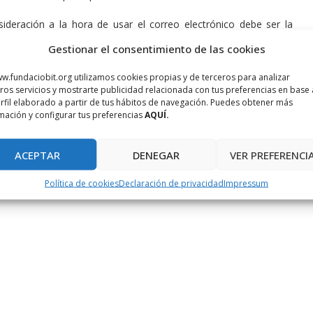
ideración a la hora de usar el correo electrónico debe ser la
ustos económicos de importes más que respetables.
Gestionar el consentimiento de las cookies
w.fundaciobit.org utilizamos cookies propias y de terceros para analizar
ros servicios y mostrarte publicidad relacionada con tus preferencias en base 
rfil elaborado a partir de tus hábitos de navegación. Puedes obtener más
mación y configurar tus preferencias
AQUÍ.
ECHO
DRET
EMAIL
ACEPTAR
DENEGAR
VER PREFERENCI
Política de cookies
Declaración de privacidad
Impressum