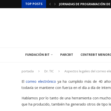
TOP POSTS
JORNADAS DE PROGRAMACIÓN DE 
LAMINAR PHARMA ANUNCIA EL «ÚLT
TÉCNICO/A MEDIOAMBIENTAL
EL INSTITUT BALEAR DE L’ENERGIA
EL CENTREBIT MENORCA INAUGURA
LA FUNDACIÓN BIT PARTICIPA EN 
LA EMBAJADA DE FRANCIA EN ESPAÑ
LA TERCERA EDICIÓN DEL TOP 101 
FUNDACIÓN BIT
PARCBIT
CENTREBIT MENOR
portada
Dr. TIC
Aspectos legales del correo ele
El
correo electrónico
ya ha cumplido más de 40 años y
todavía se mantiene con fuerza en el día a día de Inte
Hablamos por lo tanto de una herramienta con muchos 
que ha producido, también ha generado otros de tipo le