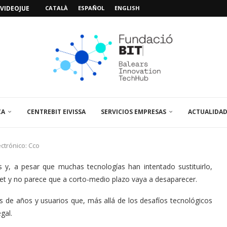
VIDEOJUEGOS: «MISSIÓN POSIDÓNIA PRO»
CATALÀ
ESPAÑOL
ENGLISH
IMO PACIENTE, ÚLTIMA VISITA»...
 ABRE UN PUNTO...
 LA AMPLIACIÓN Y MEJORA...
UNA JORNADA SOBRE...
A VISITA EL...
SPAIN UP...
CA
CENTREBIT EIVISSA
SERVICIOS EMPRESAS
ACTUALIDA
ctrónico: Cco
, a pesar que muchas tecnologías han intentado sustituirlo,
rnet y no parece que a corto-medio plazo vaya a desaparecer.
de años y usuarios que, más allá de los desafíos tecnológicos
gal.