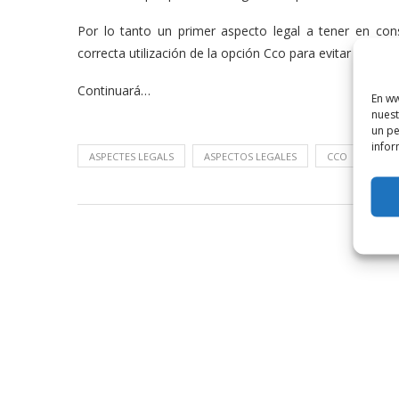
Por lo tanto un primer aspecto legal a tener en cons
correcta utilización de la opción Cco para evitar disg
Continuará…
En ww
nuest
un pe
infor
ASPECTES LEGALS
ASPECTOS LEGALES
CCO
DER