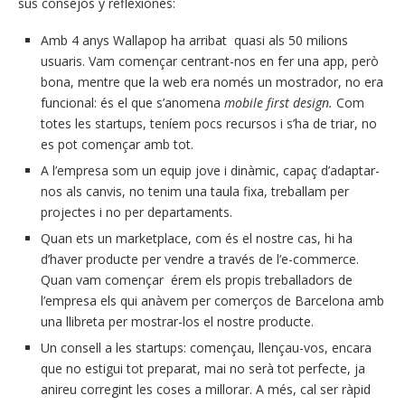
sus consejos y reflexiones:
Amb 4 anys Wallapop ha arribat quasi als 50 milions
usuaris. Vam començar centrant-nos en fer una app, però
bona, mentre que la web era només un mostrador, no era
funcional: és el que s’anomena
mobile first design.
Com
totes les startups, teníem pocs recursos i s’ha de triar, no
es pot començar amb tot.
A l’empresa som un equip jove i dinàmic, capaç d’adaptar-
nos als canvis, no tenim una taula fixa, treballam per
projectes i no per departaments.
Quan ets un marketplace, com és el nostre cas, hi ha
d’haver producte per vendre a través de l’e-commerce.
Quan vam començar érem els propis treballadors de
l’empresa els qui anàvem per comerços de Barcelona amb
una llibreta per mostrar-los el nostre producte.
Un consell a les startups: començau, llençau-vos, encara
que no estigui tot preparat, mai no serà tot perfecte, ja
anireu corregint les coses a millorar. A més, cal ser ràpid