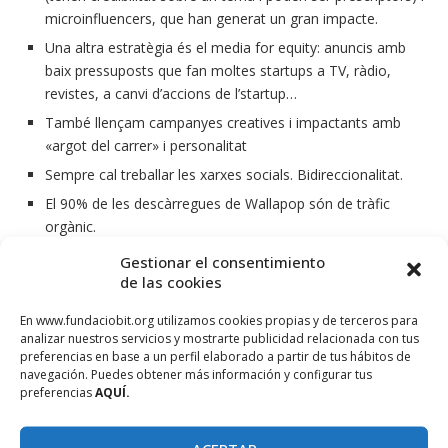
microinfluencers, que han generat un gran impacte.
Una altra estratègia és el media for equity: anuncis amb
baix pressuposts que fan moltes startups a TV, ràdio,
revistes, a canvi d’accions de l’startup…
També llençam campanyes creatives i impactants amb
«argot del carrer» i personalitat
Sempre cal treballar les xarxes socials. Bidireccionalitat.
El 90% de les descàrregues de Wallapop són de tràfic
orgànic.
Accions diferents i KPIs per segments d’usuaris per
Gestionar el consentimiento
impactar en el moment adequat. Per exemple, demanam
de las cookies
que valorin el nostre servei just quan han acabat de
En www.fundaciobit.org utilizamos cookies propias y de terceros para
realitzar una venda.
analizar nuestros servicios y mostrarte publicidad relacionada con tus
A Wallapop ens funciona millor un compartir a whatsapp
preferencias en base a un perfil elaborado a partir de tus hábitos de
navegación. Puedes obtener más información y configurar tus
per viralitzar, que cap altra xarxa social.
preferencias
AQUÍ.
Implicam als usuaris per viralitzar, per exemple, els hi
facilitam que comparteixin els seus anuncis a través de les