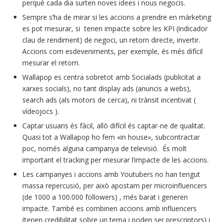
perquè cada dia surten noves idees i nous negocis.
Sempre s’ha de mirar si les accions a prendre en màrketing
es pot mesurar, si tenen impacte sobre les KPI (indicador
clau de rendiment)
de negoci, un retorn directe, invertir.
Accions com esdeveniments, per exemple, és més difícil
mesurar el retorn.
Wallapop es centra sobretot amb Socialads (publicitat a
xarxes socials), no tant display ads (anuncis a webs),
search ads (als motors de cerca), ni trànsit incentivat (
vídeojocs ).
Captar usuaris és fàcil, allò difícil és captar-ne de qualitat.
Quasi tot a Wallapop ho fem «in house», subcontractar
poc, només alguna campanya de televisió. És molt
important el tracking per mesurar l’impacte de les accions.
Les campanyes i accions amb Youtubers no han tengut
massa repercusió, per això apostam per microinfluencers
(de 1000 a 100.000 followers) , més barat i generen
impacte. També es combinen accions amb influencers
(tenen credibilitat sobre un tema i poden ser prescriptors) i