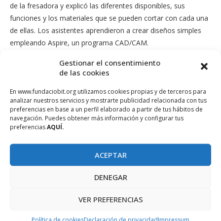
de la fresadora y explicó las diferentes disponibles, sus
funciones y los materiales que se pueden cortar con cada una
de ellas. Los asistentes aprendieron a crear diseños simples
empleando Aspire, un programa CAD/CAM.
Gestionar el consentimiento
Así mismo, se mostró a los asistentes como exportar los
de las cookies
diseños para enviarlos a la máquina, el funcionamiento del
software de la fresadora para importar los diseños, como
En www.fundaciobit.org utilizamos cookies propias y de terceros para
analizar nuestros servicios y mostrarte publicidad relacionada con tus
controlar la máquina, y como ajustarla y calibrarla, entre otros.
preferencias en base a un perfil elaborado a partir de tus hábitos de
navegación. Puedes obtener más información y configurar tus
Finalmente, los asistentes pudieron poner en práctica los
preferencias
AQUÍ.
conocimientos adquiridos y realizar sus propios diseños con la
supervisión del formador, y recibieron instrucciones de como
ACEPTAR
hacer el mantenimiento de la máquina para garantizar su
correcto funcionamiento.
DENEGAR
El FabLab del CentreBit Menorca, con una superficie de
VER PREFERENCIAS
125m2, dispone de maquinaria avanzada para la fabricación
digital a pequeña escala, y está pensado para el auto
Política de cookies
Declaración de privacidad
Impressum