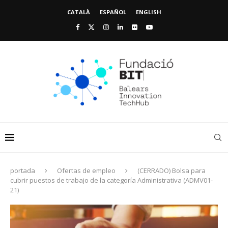
CATALÀ
ESPAÑOL
ENGLISH
portada
Ofertas de empleo
(CERRADO) Bolsa para
cubrir puestos de trabajo de la categoría Administrativa (ADMV01-
21)