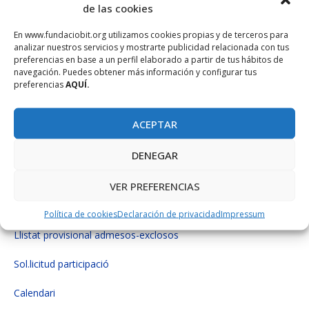
de las cookies
trabajador)
• Facilitamos por la conciliación de la vida laboral y familiar.
En www.fundaciobit.org utilizamos cookies propias y de terceros para
analizar nuestros servicios y mostrarte publicidad relacionada con tus
Documentación
preferencias en base a un perfil elaborado a partir de tus hábitos de
navegación. Puedes obtener más información y configurar tus
preferencias
AQUÍ.
Llistat definitiu puntuacions finals (NOU)
Llistat provisional puntuacions finals
ACEPTAR
Llistat notes prova coneixement
DENEGAR
Calendari 03-12-2021
VER PREFERENCIAS
Llistat definitiu admesos i exclosos ADMV0121
Política de cookies
Declaración de privacidad
Impressum
Llistat provisional admesos-exclosos
Sol.licitud participació
Calendari