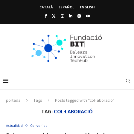
CATALÀ
ESPAÑOL
ENGLISH
portada
Tags
Posts tagged with "col·laboració"
TAG:
COL·LABORACIÓ
Actualidad
Convenios