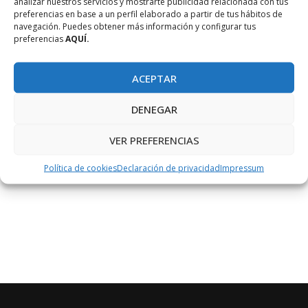
analizar nuestros servicios y mostrarte publicidad relacionada con tus
preferencias en base a un perfil elaborado a partir de tus hábitos de
Batería recargable y cables de conexión
navegación. Puedes obtener más información y configurar tus
Instrucciones de construcción
preferencias
AQUÍ.
541 piezas LEGO® Technic de construcción y rueda de
bola para la creación de una gran variedad de modelos de
ACEPTAR
forma guiada o creación propia.
DENEGAR
Software LEGO® MINDSTORMS® Education EV3: Descarga
gratuita desde la web
VER PREFERENCIAS
www.legoeducation.com/download
Política de cookies
Declaración de privacidad
Impressum